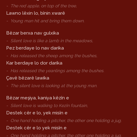
-
The red apple, on top of the tree,
Lawno lêxin lo, bînin xwarê
-
Young man hit and bring them down.
Bêzar berxa nav gulxika
-
Silent love is like a lamb in the meadows,
Pez berdaye lo nav darika
-
Has released the sheep among the bushes,
Kar berdaye lo dor darika
-
Has released the yeanlings among the bushes.
Çavê bêzarê lawika
-
The silent love is looking at the young man.
Bêzar meşiya, kaniya kêzîn e
-
Silent love is walking to Kezîn fountain,
Destek cêr e lo, yek misîn e
-
One hand holding a pitcher, the other one holding a jug.
Destek cêr e lo yek misîn e
-
One hand holding a pitcher, the other one holding a jug.