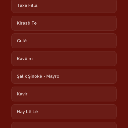
Taxa Filla
Kirasê Te
Gulê
Bavê'm
Şalik Şînokê - Mayro
Kavir
Hay Lê Lê