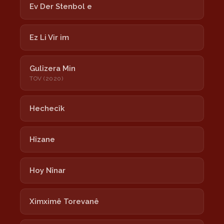
Ev Der Stenbol e
Ez Li Vir im
Gulîzera Min
TOV (2020)
Hechecîk
Hîzane
Hoy Nînar
Ximximê Torevanê