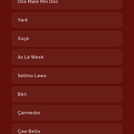
Dîlo Malê Min Dîlo
Yarê
Xuçê
Ax Lê Wesê
Selîmo Lawo
Bêrî
Çarmedor
Çaw Bella