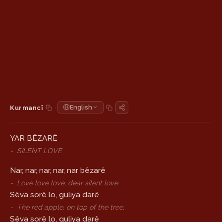
·
English
Kurmancî
YAR BÊZARÊ
-
SILENT LOVE
Nar, nar, nar, nar, nar bêzarê
-
Love love love, dear silent love
Sêva sorê lo, guliya darê
-
The red apple, on top of the tree,
Sêva sorê lo, guliya darê