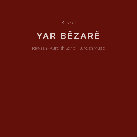
Lyrics
YAR BÊZARÊ
Rewşan ·
Kurdish
Song
·
Kurdish Music