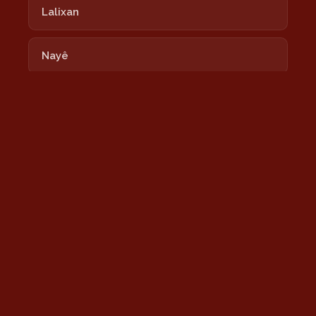
Lalixan
Nayê
Newrozê Newrozê
Nîmokê
Şeşê Sibê
Sînê
Tu Bi Xêr Hatî