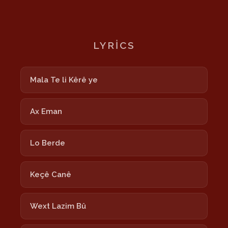
LYRICS
Mala Te li Kêrê ye
Ax Eman
Lo Berde
Keçê Canê
Wext Lazim Bû