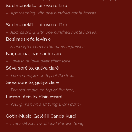
Sed manekî lo, bi xwe re tîne
-
Approaching with one hundred noble horses.
Sed manekî lo, bi xwe re tîne
-
Approaching with one hundred noble horses,
Besî mesrefa lawîn e
-
Is enough to cover the mans expenses.
Nar, nar, nar, nar, nar bêzarê
-
Love love love, dear silent love.
Sêva sorê lo, guliya darê
-
The red apple, on top of the tree,
Sêva sorê lo, guliya darê
-
The red apple, on top of the tree,
Lawno lêxin lo, bînin xwarê
-
Young man hit and bring them down.
Gotin-Music: Gelêrî ji Çanda Kurdî
-
Lyrics-Music: Traditional Kurdish Song