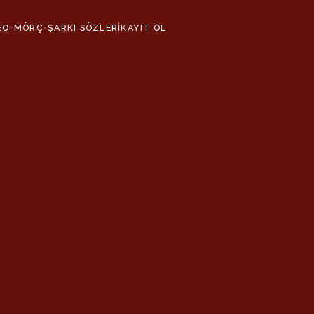
EO
MÖRÇ
ŞARKI SÖZLERİ
KAYIT OL
›
›