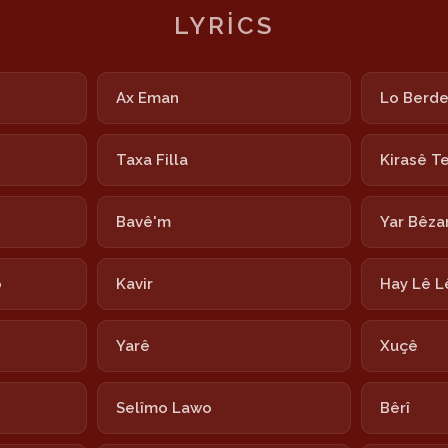
LYRICS
Ax Eman
Lo Berd
Taxa Filla
Kirasê T
Bavê'm
Yar Bêza
o
Kavir
Hay Lê L
Yarê
Xuçê
Selîmo Lawo
Bêrî