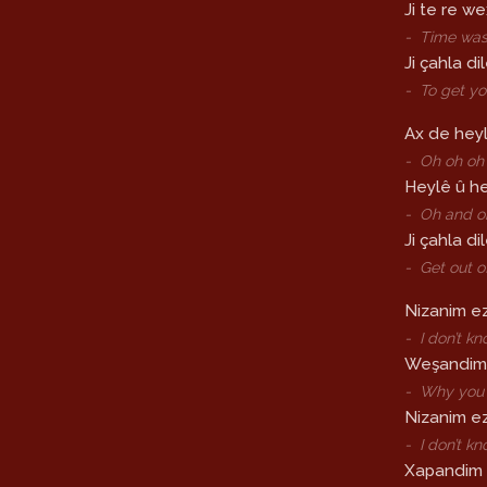
Ji te re we
-
Time was
Ji çahla di
-
To get yo
Ax de heyl
-
Oh oh oh 
Heylê û h
-
Oh and o
Ji çahla di
-
Get out o
Nizanim ez
-
I don’t k
Weşandim 
-
Why you s
Nizanim ez
-
I don’t k
Xapandim 