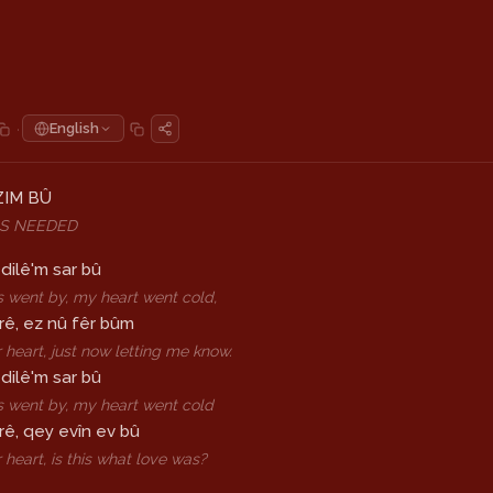
·
English
IM BÛ
S NEEDED
 dilê'm sar bû
 went by, my heart went cold,
rê, ez nû fêr bûm
r heart, just now letting me know.
 dilê'm sar bû
s went by, my heart went cold
ê, qey evîn ev bû
r heart, is this what love was?