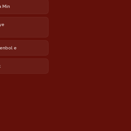
 Min
ye
tenbol e
k
 Torevanê
 Newrozê