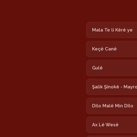
Mala Te li Kêrê ye
Keçê Canê
Gulê
Şalik Şînokê - Mayr
Dîlo Malê Min Dîlo
Ax Lê Wesê