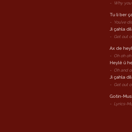
-
Why you 
Tu li ber 
-
You’ve di
Ji çahla di
-
Get out o
Ax de heyl
-
Oh oh oh 
Heylê û h
-
Oh and o
Ji çahla di
-
Get out o
Gotin-Musi
-
Lyrics-Mu