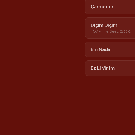
Çarmedor
Diçim Diçim
TOV - The Seed (2020)
Em Nadin
Ez Li Vir im
Hîzane
Lalixan
Nîmokê