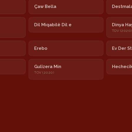
Çaw Bella
Destmala
Dil Miqabilê Dil e
Dinya Ha
TOV (2020)
Erebo
Ev Der S
Gulîzera Min
Hechecî
TOV (2020)
Hoy Nînar
Ximximê
Nayê
Newrozê
Şeşê Sibê
Sînê