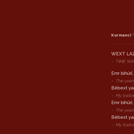
Kurmancî
WEXT LAZ
-
TIME WA
Emr bihûrî,
-
The years
Bêbext ya
-
My traito
Emr bihûrî,
-
The year
Bêbext yar
-
My traito