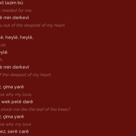
xt lazim bû
 needed for me,
lê min derkevî
u out of the deepest of my heart.
ê, heylê, heylê,
oh,
eylê
h,
lê min derkevî
f the deepest of my heart.
, çima yarê
now why my love,
wek pelê darê
hook me like the leaf of the trees?
, çima yarê
now why my love
ez, serê carê