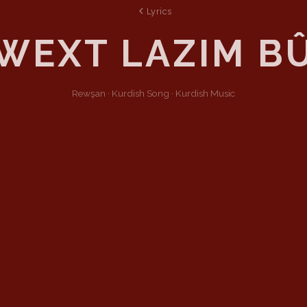
Lyrics
WEXT LAZIM B
Rewşan ·
Kurdish
Song
·
Kurdish Music