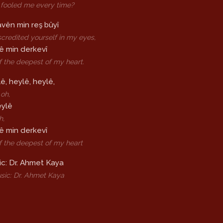
fooled me every time?
çavên min reş bûyî
scredited yourself in my eyes,
lê min derkevî
f the deepest of my heart.
ê, heylê, heylê,
oh,
eylê
h,
lê min derkevî
f the deepest of my heart
c: Dr. Ahmet Kaya
sic: Dr. Ahmet Kaya