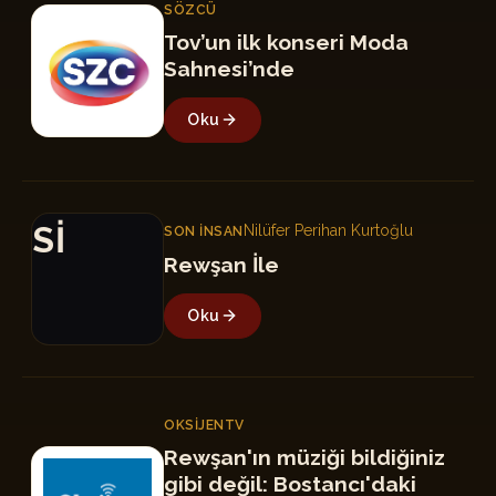
SÖZCÜ
S
Tov’un ilk konseri Moda
Sahnesi’nde
Oku
Sİ
Nilüfer Perihan Kurtoğlu
SON İNSAN
Rewşan İle
Oku
OKSIJENTV
Rewşan'ın müziği bildiğiniz
O
gibi değil: Bostancı'daki