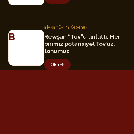
Evrim Kepenek
BIANET
B
Rewşan “Tov”u anlattı: Her
birimiz potansiyel Tov’uz,
tohumuz
Oku
Bircan Değirmenci
GAZETE KARINCA
GK
Rewşan’dan gönüllere
dokunan albümü: “Tov”
Oku