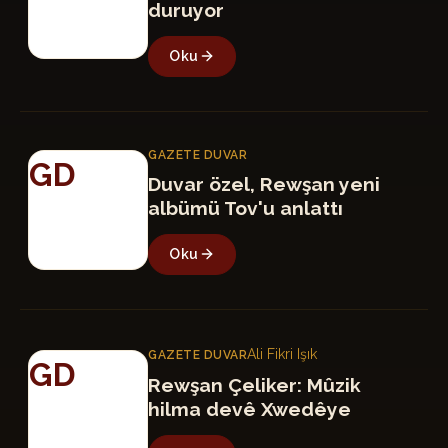
duruyor
Oku
GAZETE DUVAR
GD
Duvar özel, Rewşan yeni
albümü Tov'u anlattı
Oku
Ali Fikri Işık
GAZETE DUVAR
GD
Rewşan Çeliker: Mûzik
hilma devê Xwedêye