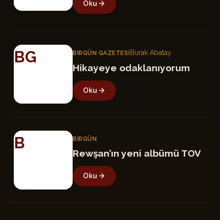
Oku
BG
Burak Abatay
BIRGÜN GAZETESI
Hikayeye odaklanıyorum
Oku
B
BIRGÜN
Rewşan’ın yeni albümü TOV
Oku