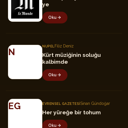
ye
Oku
Filiz Deniz
NUPEL
N
Kürt müziğinin soluğu
kalbimde
Oku
EG
Sinan Gündoğar
EVRENSEL GAZETESI
Her yüreğe bir tohum
Oku