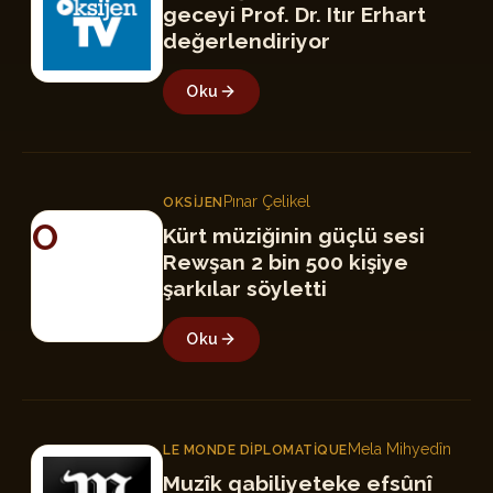
geceyi Prof. Dr. Itır Erhart
değerlendiriyor
Oku
Pınar Çelikel
OKSIJEN
O
Kürt müziğinin güçlü sesi
Rewşan 2 bin 500 kişiye
şarkılar söyletti
Oku
Mela Mihyedîn
LE MONDE DIPLOMATIQUE
LM
Muzîk qabiliyeteke efsûnî