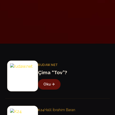
R
RUDAW.NET
Çima “Tov”?
Oku
K
Halil İbrahim Baran
K24