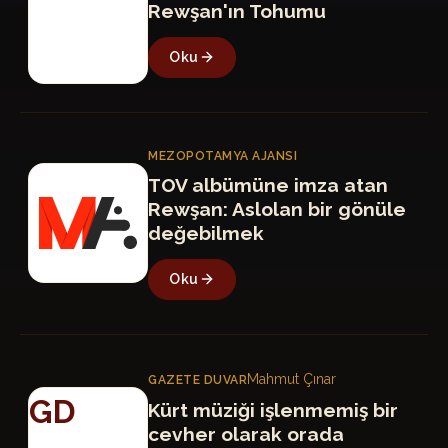
Rewşan'ın Tohumu
Oku
MEZOPOTAMYA AJANSI
MA
TOV albümüne imza atan
Rewşan: Aslolan bir gönüle
değebilmek
Oku
Mahmut Çınar
GAZETE DUVAR
GD
Kürt müziği işlenmemiş bir
cevher olarak orada