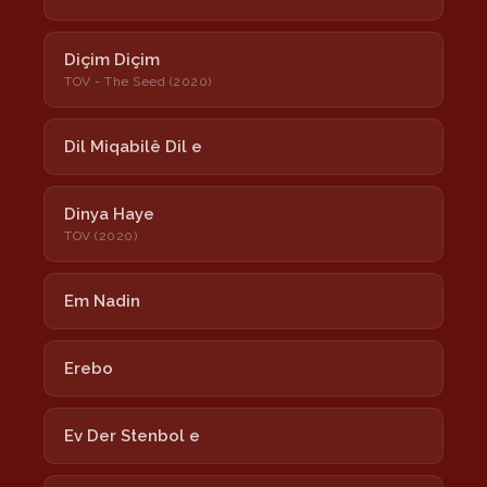
Diçim Diçim
TOV - The Seed (2020)
Dil Miqabilê Dil e
Dinya Haye
TOV (2020)
Em Nadin
Erebo
Ev Der Stenbol e