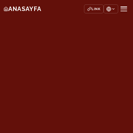
ANASAYFA
LINK