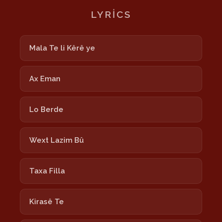
LYRICS
Mala Te li Kêrê ye
Ax Eman
Lo Berde
Wext Lazim Bû
Taxa Filla
Kirasê Te