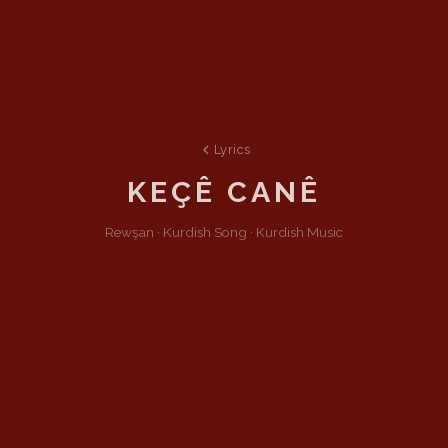
Lyrics
KEÇÊ CANÊ
Rewşan ·
Kurdish
Song
·
Kurdish Music