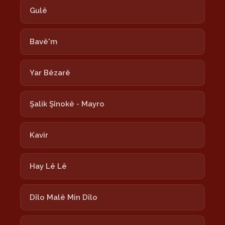
Gulê
Bavê'm
Yar Bêzarê
Şalik Şînokê - Mayro
Kavir
Hay Lê Lê
Dîlo Malê Min Dîlo