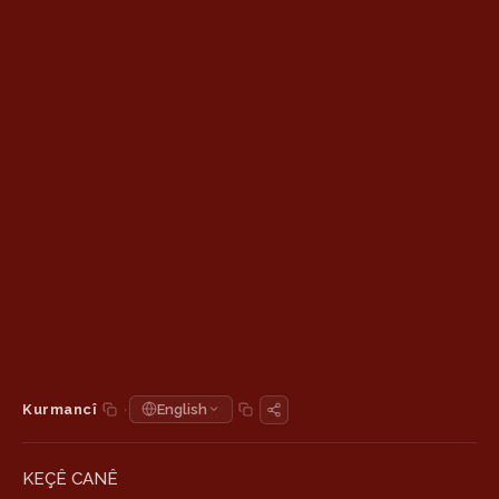
·
English
Kurmancî
KEÇÊ CANÊ