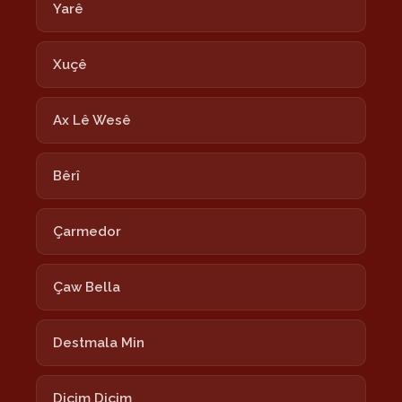
Yarê
Xuçê
Ax Lê Wesê
Bêrî
Çarmedor
Çaw Bella
Destmala Min
Diçim Diçim