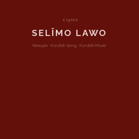
Lyrics
SELÎMO LAWO
Rewşan ·
Kurdish
Song
·
Kurdish Music