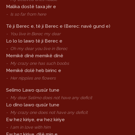
Malika dostê taxa jêr e
-
Is so far from here
Tê ji Berec e, tê ji Berec e (Berec: navê gund e)
-
You live in Berec my dear
Lo lo lo lawo tê ji Berec e
-
Oh my dear you live in Berec
Memikê dînê memikê dînê
-
My crazy one has such boobs
Memikê dolê heb birinc e
-
Her nipples are flowers
Selîmo Lawo qusûr tune
-
My dear Selimo does not have any deficit
Lo dîno lawo qusûr tune
-
My crazy one does not have any deficit
Ew hez kiriye, ew hez kiriye
-
I am in love with him
Ew hez kiriye, dilê min e