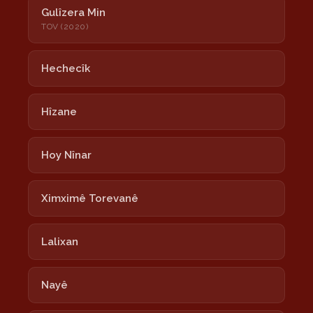
Gulîzera Min
TOV (2020)
Hechecîk
Hîzane
Hoy Nînar
Ximximê Torevanê
Lalixan
Nayê