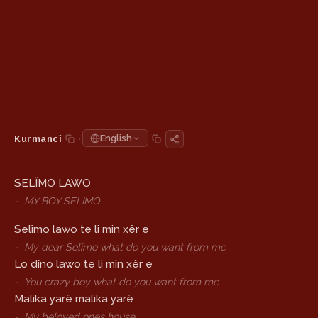
·
English
Kurmancî
SELÎMO LAWO
-
MY BOY SELIMO
Selîmo lawo te li min xêr e
-
My dear Selimo what do you want from me
Lo dîno lawo te li min xêr e
-
You crazy boy what do you want from me
Malika yarê malika yarê
-
My beloved ones house