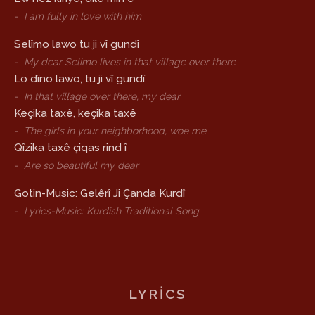
-
I am fully in love with him
Selîmo lawo tu ji vî gundî
-
My dear Selimo lives in that village over there
Lo dîno lawo, tu ji vî gundî
-
In that village over there, my dear
Keçika taxê, keçika taxê
-
The girls in your neighborhood, woe me
Qîzika taxê çiqas rind î
-
Are so beautiful my dear
Gotin-Music: Gelêrî Ji Çanda Kurdî
-
Lyrics-Music: Kurdish Traditional Song
LYRICS