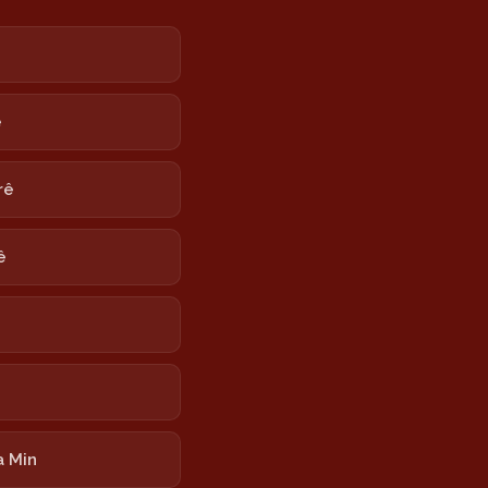
e
e
rê
ê
 Min