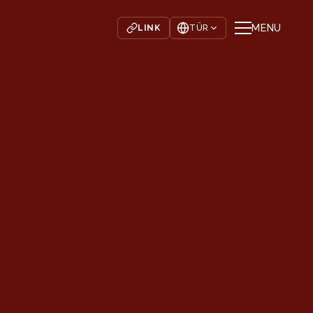
MENU
LINK
TÜR