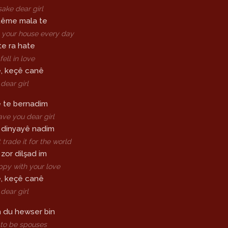
sake dear girl
 tême mala te
o your house every day
 te ra hate
ell in love
, keçê canê
 dear girl
 te bernadim
eave you dear girl
î dinyayê nadim
 trade it for the world
 zor dilşad im
ppy with your love
, keçê canê
 dear girl
n du hewser bin
 to be spouses