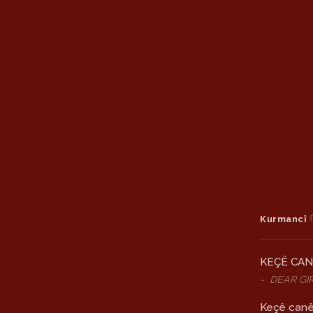
Kurmancî
KEÇÊ CA
-
DEAR GI
Keçê canê 