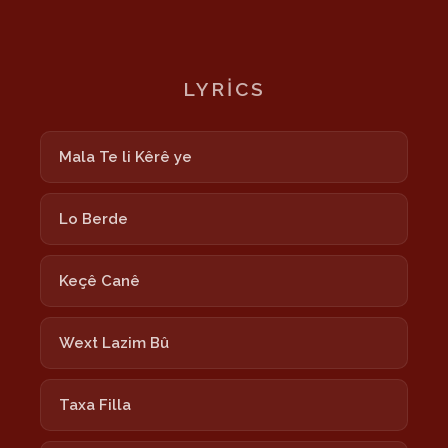
LYRICS
Mala Te li Kêrê ye
Lo Berde
Keçê Canê
Wext Lazim Bû
Taxa Filla