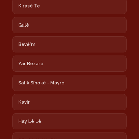
Kirasê Te
Gulê
Bavê'm
Yar Bêzarê
Şalik Şînokê - Mayro
Kavir
Hay Lê Lê