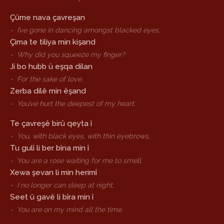
Çûme nava çavreşan
-
I’ve gone in dancing amongst blacked eyes,
Çima te tiliya min kişand
-
Why did you squeeze my finger?
Ji bo hubb û eşqa dilan
-
For the sake of love,
Zerba dilê min êşand
-
You’ve hurt the deepest of my heart.
Te çavreşê birû qeyta î
-
You, with black eyes, with thin eyebrows,
Tu gulî li ber bîna min î
-
You are a rose waiting for me to smell.
Xewa şevan li min herimî
-
I no longer can sleep at night,
Seet û gavê li bîra min î
-
You are on my mind all the time.