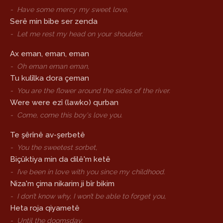
-
Have some mercy my sweet love,
Serê min bibe ser zenda
-
Let me rest my head on your shoulder.
Ax eman, eman, eman
-
Oh eman eman eman,
Tu kulîlka dora çeman
-
You are the flower around the sides of the river.
Were were ezî (lawko) qurban
-
Come, come this boy's love you.
Te şêrînê av-şerbetê
-
You the sweetest sorbet,
Biçûktiya min da dilê'm ketê
-
I’ve been in love with you since my childhood.
Niza'm çima nikarim ji bîr bikim
-
I don’t know why, I won’t be able to forget you,
Heta roja qiyametê
-
Until the doomsday.