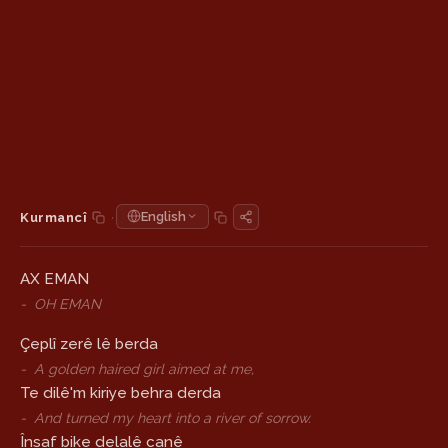
·
English
Kurmancî
AX EMAN
-
OH EMAN
Çeplî zerê lê berda
-
A golden haired girl aimed at me,
Te dilê'm kiriye behra derda
-
And turned my heart into a river of sorrow.
Însaf bike delalê canê