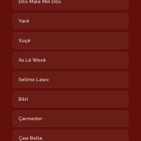
Dîlo Malê Min Dîlo
Yarê
Xuçê
Ax Lê Wesê
Selîmo Lawo
Bêrî
Çarmedor
Çaw Bella