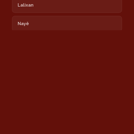
Lalixan
Nayê
Newrozê Newrozê
Nîmokê
Şeşê Sibê
Sînê
Tu Bi Xêr Hatî