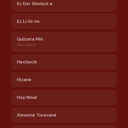
Ev Der Stenbol e
Ez Li Vir im
Gulîzera Min
TOV (2020)
Hechecîk
Hîzane
Hoy Nînar
Ximximê Torevanê