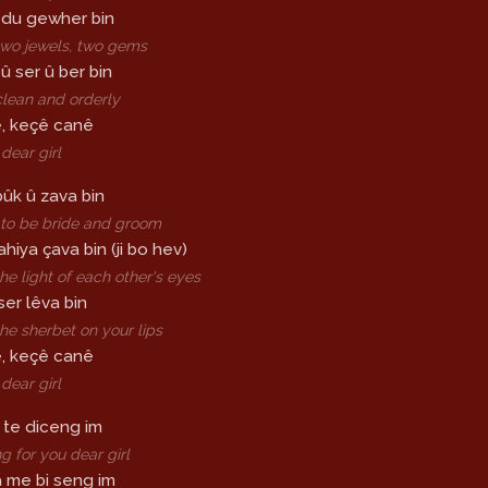
 du gewher bin
two jewels, two gems
û ser û ber bin
clean and orderly
, keçê canê
 dear girl
bûk û zava bin
 to be bride and groom
hiya çava bin (ji bo hev)
the light of each other's eyes
ser lêva bin
the sherbet on your lips
, keçê canê
 dear girl
r te diceng im
ng for you dear girl
 me bi seng im