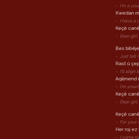
-
I'm a you
Xwedan mi
-
I have a 
Keçê canê
-
Dear girl,
Bes bibêje 
-
Just tell
Rast û çep
-
I'll align
Aqilmend i
-
I'm smart
Keçê canê
-
Dear girl,
Keçê canê 
-
For your 
Her roj ez
-
I come t