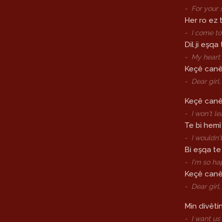
-
For your 
Her ro ez
-
I come t
Dil ji eşqa
-
My heart f
Keçê canê
-
Dear girl,
Keçê canê
-
I won't l
Te bi hem
-
I wouldn't
Bi eşqa te
-
I'm so ha
Keçê canê
-
Dear girl,
Min divêti
-
I want us