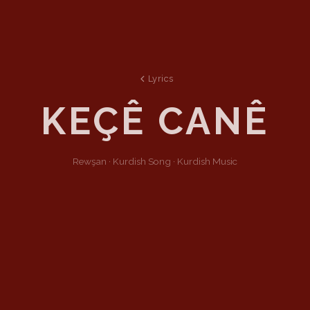
Lyrics
KEÇÊ CANÊ
Rewşan ·
Kurdish
Song
·
Kurdish Music