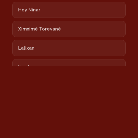
Hoy Nînar
Ximximê Torevanê
Lalixan
Nayê
Newrozê Newrozê
Nîmokê
Şeşê Sibê