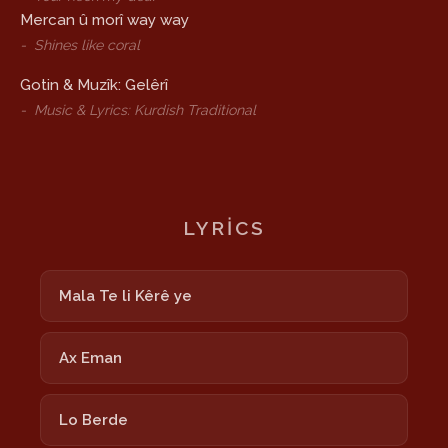
Mercan û morî way way
-
Shines like coral
Gotin & Muzîk: Gelêrî
-
Music & Lyrics: Kurdish Traditional
LYRICS
Mala Te li Kêrê ye
Ax Eman
Lo Berde