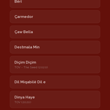
Bêrî
Çarmedor
Çaw Bella
Destmala Min
Diçim Diçim
TOV - The Seed (2020)
Dil Miqabilê Dil e
Dinya Haye
TOV (2020)