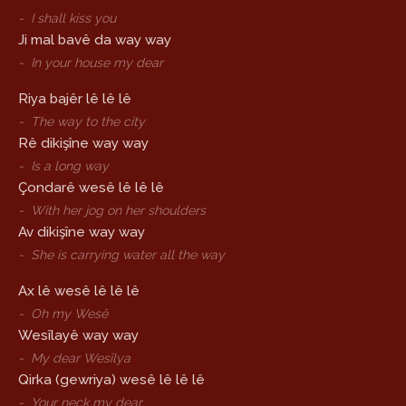
-
I shall kiss you
Ji mal bavê da way way
-
In your house my dear
Riya bajêr lê lê lê
-
The way to the city
Rê dikişîne way way
-
Is a long way
Çondarê wesê lê lê lê
-
With her jog on her shoulders
Av dikişîne way way
-
She is carrying water all the way
Ax lê wesê lê lê lê
-
Oh my Wesê
Wesîlayê way way
-
My dear Wesîlya
Qirka (gewriya) wesê lê lê lê
-
Your neck my dear