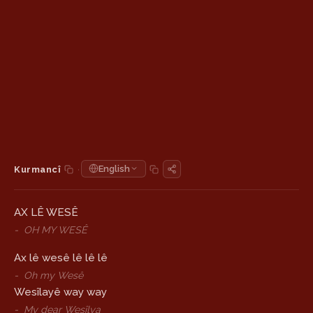
·
English
Kurmancî
AX LÊ WESÊ
-
OH MY WESÊ
Ax lê wesê lê lê lê
-
Oh my Wesê
Wesîlayê way way
-
My dear Wesîlya