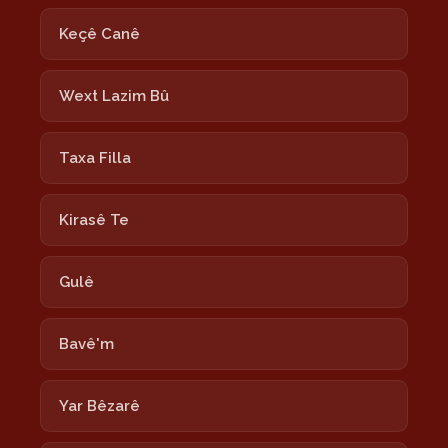
Keçê Canê
Wext Lazim Bû
Taxa Filla
Kirasê Te
Gulê
Bavê'm
Yar Bêzarê