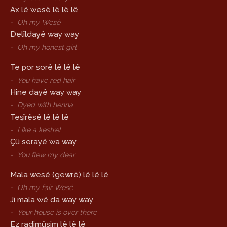
Ax lê wesê lê lê lê
-
Oh my Wesê
Delîldayê way way
-
Oh my honest girl
Te por sorê lê lê lê
-
You have red hair
Hine dayê way way
-
Dyed with henna
Teşîrêsê lê lê lê
-
Like a kestrel
Çû serayê wa way
-
You flew my dear
Mala wesê (gewrê) lê lê lê
-
Oh my fair Wesê
Ji mala wê da way way
-
Your house is over there
Ez radimûsim lê lê lê