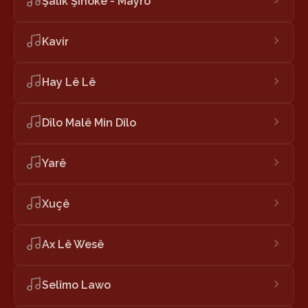
Şalik Şînokê - Mayro
Kavir
Hay Lê Lê
Dîlo Malê Min Dîlo
Yarê
Xuçê
Ax Lê Wesê
Selîmo Lawo