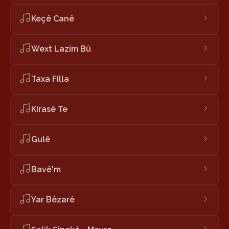
Keçê Canê
Wext Lazim Bû
Taxa Filla
Kirasê Te
Gulê
Bavê'm
Yar Bêzarê