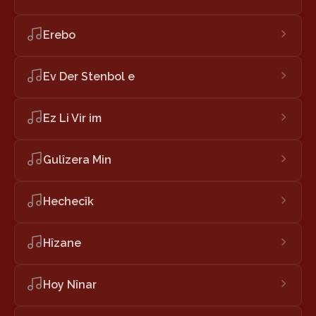
Erebo
Ev Der Stenbol e
Ez Li Vir im
Gulîzera Min
Hechecîk
Hîzane
Hoy Nînar