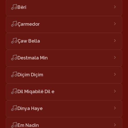
Bêrî
Çarmedor
Çaw Bella
Destmala Min
Diçim Diçim
Dil Miqabilê Dil e
Dinya Haye
Em Nadin