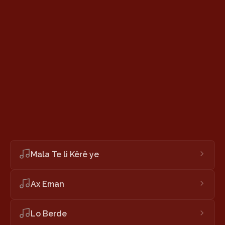
Mala Te li Kêrê ye
Ax Eman
Lo Berde