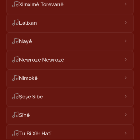
Ximximê Torevanê
Lalixan
Nayê
Newrozê Newrozê
Nîmokê
Şeşê Sibê
Sînê
Tu Bi Xêr Hatî