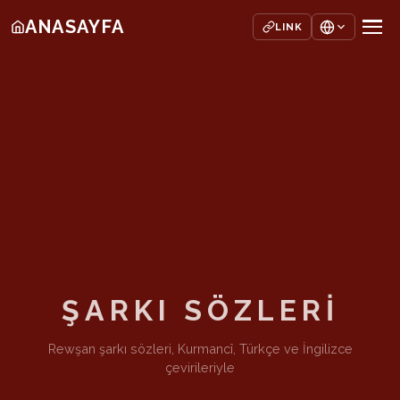
ANASAYFA
LINK
ŞARKI SÖZLERİ
Rewşan şarkı sözleri, Kurmancî, Türkçe ve İngilizce
çevirileriyle