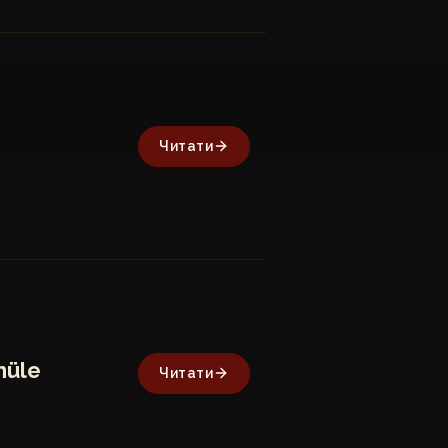
Читати
nüle
Читати