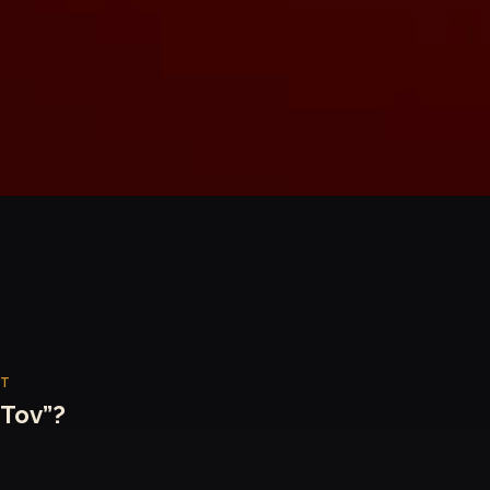
ET
“Tov”?