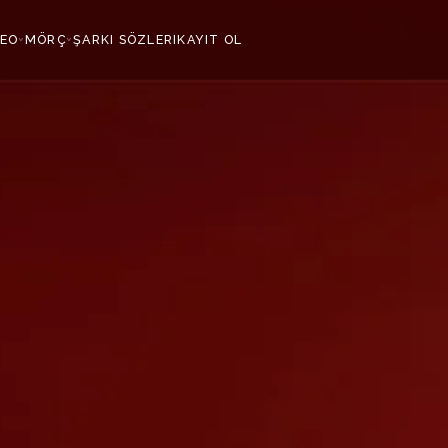
ДЕО
MÖRÇ
ŞARKI SÖZLERI
KAYIT OL
›
›