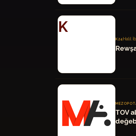
K
Halil 
K24
Rewşa
MA
MEZOPOTA
TOV a
değeb