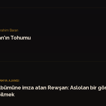
İbrahim Baran
n'ın Tohumu
MYA AJANSI
lbümüne imza atan Rewşan: Aslolan bir gö
ilmek