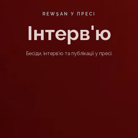
REWŞAN У ПРЕСІ
Інтерв'ю
Бесіди, інтерв'ю та публікації у пресі.