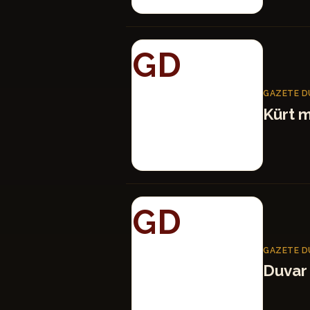
GD
GAZETE D
Kürt m
GD
GAZETE D
Duvar 