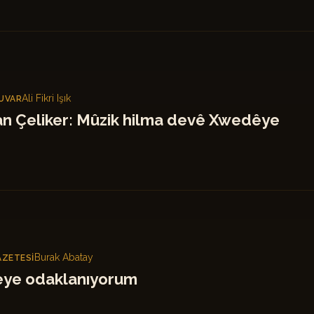
Ali Fikri Işık
UVAR
n Çeliker: Mûzik hilma devê Xwedêye
Burak Abatay
AZETESI
eye odaklanıyorum