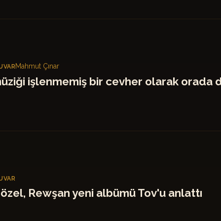
Mahmut Çınar
UVAR
üziği işlenmemiş bir cevher olarak orada 
UVAR
özel, Rewşan yeni albümü Tov'u anlattı