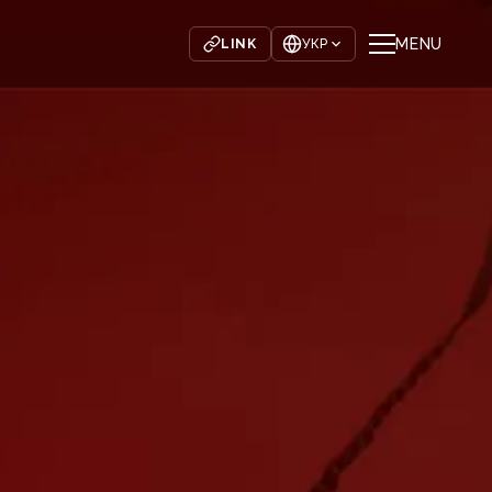
MENU
LINK
УКР