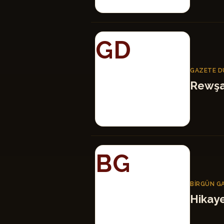
GD
GAZETE D
Rewşa
BG
BIRGÜN G
Hikay