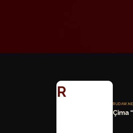
R
RUDAW.N
Çima 