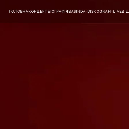
ГОЛОВНА
КОНЦЕРТ
БІОГРАФІЯ
BASINDA
DISKOGRAFI
LIVE
ВІ
›
›