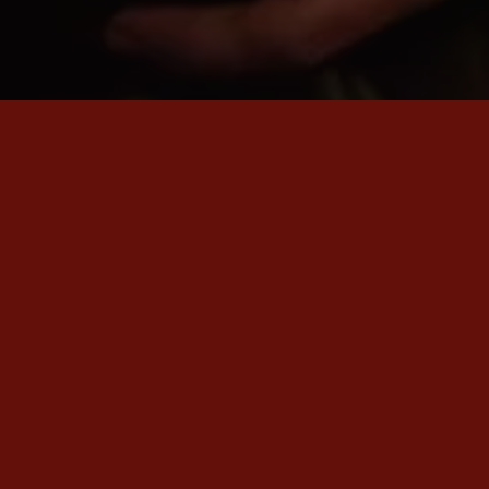
SON ÇIKAN VİDEO
Em Nadin
Rewşan'ın en yeni videosu «Em Nadin» şimdi yayında.
İZLE
→