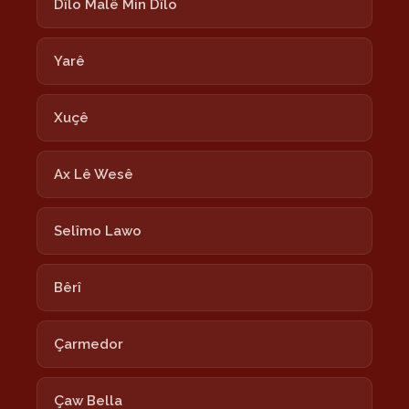
Dîlo Malê Min Dîlo
Yarê
Xuçê
Ax Lê Wesê
Selîmo Lawo
Bêrî
Çarmedor
Çaw Bella