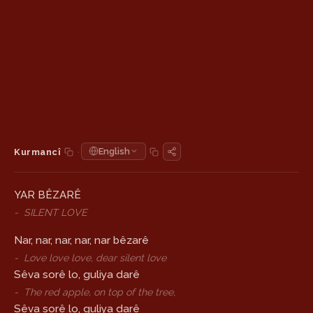
·
English
Kurmancî
YAR BÊZARÊ
-
SILENT LOVE
Nar, nar, nar, nar, nar bêzarê
-
Love love love, dear silent love
Sêva sorê lo, guliya darê
-
The red apple, on top of the tree,
Sêva sorê lo, guliya darê