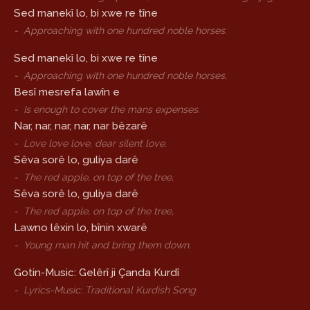
Sed manekî lo, bi xwe re tîne
-
Approaching with one hundred noble horses.
Sed manekî lo, bi xwe re tîne
-
Approaching with one hundred noble horses,
Besî mesrefa lawîn e
-
Is enough to cover the mans expenses.
Nar, nar, nar, nar, nar bêzarê
-
Love love love, dear silent love.
Sêva sorê lo, guliya darê
-
The red apple, on top of the tree,
Sêva sorê lo, guliya darê
-
The red apple, on top of the tree,
Lawno lêxin lo, bînin xwarê
-
Young man hit and bring them down.
Gotin-Music: Gelêrî ji Çanda Kurdî
-
Lyrics-Music: Traditional Kurdish Song