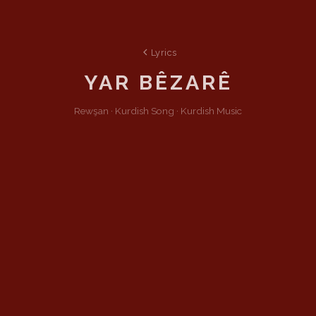
Lyrics
YAR BÊZARÊ
Rewşan ·
Kurdish
Song
·
Kurdish Music