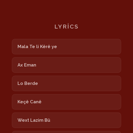
LYRICS
Mala Te li Kêrê ye
Ax Eman
Lo Berde
Keçê Canê
Wext Lazim Bû