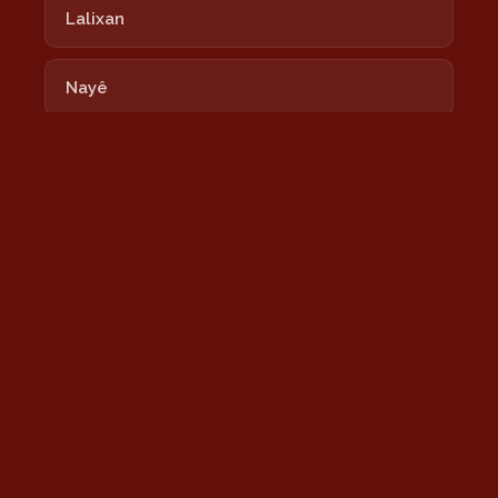
Lalixan
Nayê
Newrozê Newrozê
Nîmokê
Şeşê Sibê
Sînê
Tu Bi Xêr Hatî