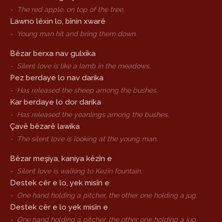
-
The red apple, on top of the tree,
Lawno lêxin lo, bînin xwarê
-
Young man hit and bring them down.
Bêzar berxa nav gulxika
-
Silent love is like a lamb in the meadows,
Pez berdaye lo nav darika
-
Has released the sheep among the bushes,
Kar berdaye lo dor darika
-
Has released the yeanlings among the bushes.
Çavê bêzarê lawika
-
The silent love is looking at the young man.
Bêzar meşiya, kaniya kêzîn e
-
Silent love is walking to Kezîn fountain,
Destek cêr e lo, yek misîn e
-
One hand holding a pitcher, the other one holding a jug.
Destek cêr e lo yek misîn e
-
One hand holding a pitcher, the other one holding a jug.