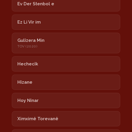
Ev Der Stenbol e
Ez Li Vir im
Gulîzera Min
TOV (2020)
Hechecîk
Hîzane
Hoy Nînar
Ximximê Torevanê