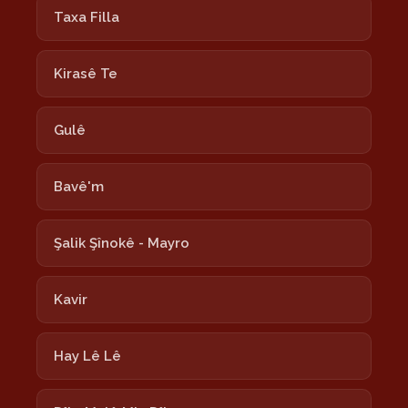
Taxa Filla
Kirasê Te
Gulê
Bavê'm
Şalik Şînokê - Mayro
Kavir
Hay Lê Lê