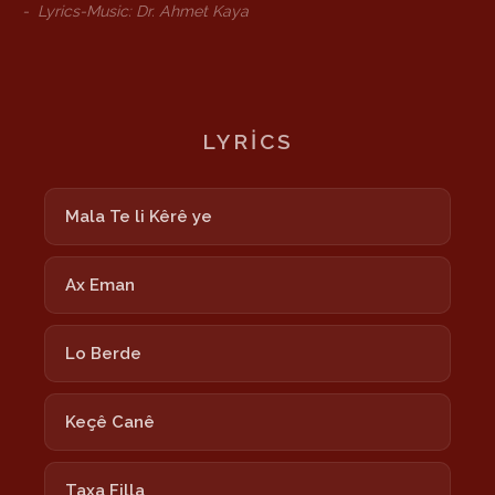
-
Lyrics-Music: Dr. Ahmet Kaya
LYRICS
Mala Te li Kêrê ye
Ax Eman
Lo Berde
Keçê Canê
Taxa Filla