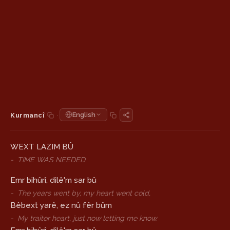
·
English
Kurmancî
WEXT LAZIM BÛ
-
TIME WAS NEEDED
Emr bihûrî, dilê'm sar bû
-
The years went by, my heart went cold,
Bêbext yarê, ez nû fêr bûm
-
My traitor heart, just now letting me know.