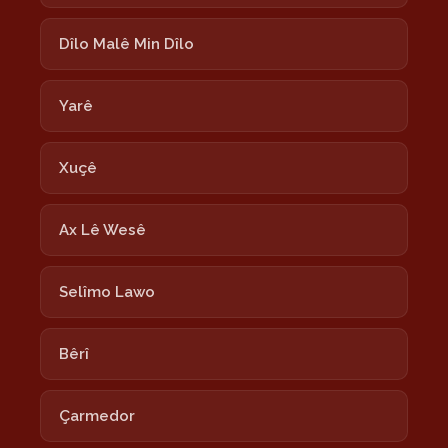
Dîlo Malê Min Dîlo
Yarê
Xuçê
Ax Lê Wesê
Selîmo Lawo
Bêrî
Çarmedor