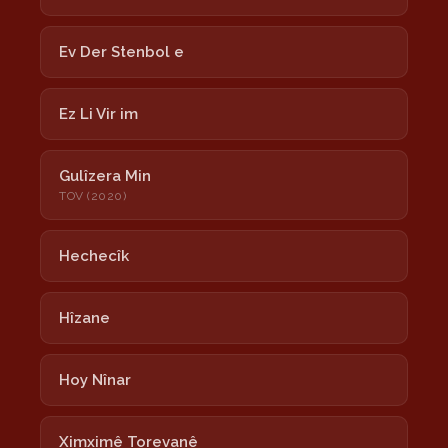
Ev Der Stenbol e
Ez Li Vir im
Gulîzera Min
TOV (2020)
Hechecîk
Hîzane
Hoy Nînar
Ximximê Torevanê