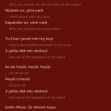
-
Why you shook me like the leaf of the trees?
Nizanim ez, çima yarê
-
I don’t know why my love
Xapandim ez, serê carê
-
Why you fooled me every time?
Tu li ber çavên min reş bûyî
-
You’ve discredited yourself in my eyes,
Ji çahla dilê min derkevî
-
Get out of the deepest of my heart.
Ax de heylê, heylê, heylê,
-
Oh oh oh oh,
Heylê û heylê
-
Oh and oh,
Ji çahla dilê min derkevî
-
Get out of the deepest of my heart
Gotin-Music: Dr. Ahmet Kaya