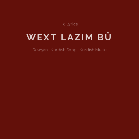
Lyrics
WEXT LAZIM BÛ
Rewşan ·
Kurdish
Song
·
Kurdish Music