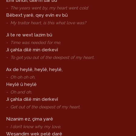
Emr bihûrî, dilê'm sar bû
-
The years went by, my heart went cold
Bêbext yarê, qey evîn ev bû
-
My traitor heart, is this what love was?
Ji te re wext lazim bû
-
Time was needed for me,
Ji çahla dilê min derkevî
-
To get you out of the deepest of my heart.
Ax de heylê, heylê, heylê,
-
Oh oh oh oh,
Heylê û heylê
-
Oh and oh,
Ji çahla dilê min derkevî
-
Get out of the deepest of my heart.
Nizanim ez, çima yarê
-
I don’t know why my love,
Weşandim wek pelê darê