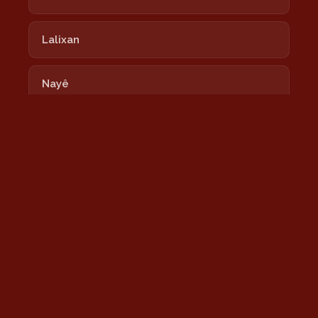
Lalixan
Nayê
Newrozê Newrozê
Nîmokê
Şeşê Sibê
Sînê
Tu Bi Xêr Hatî