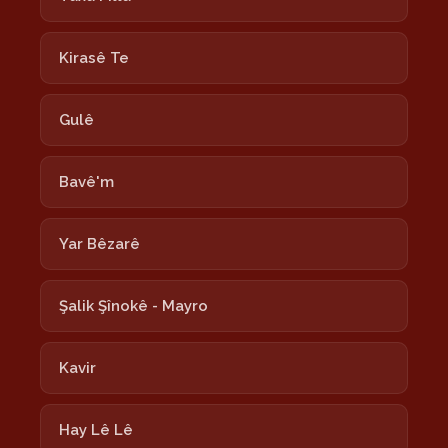
Kirasê Te
Gulê
Bavê'm
Yar Bêzarê
Şalik Şînokê - Mayro
Kavir
Hay Lê Lê