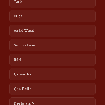
Yarê
Xuçê
Ax Lê Wesê
Selîmo Lawo
Bêrî
Çarmedor
Çaw Bella
Destmala Min