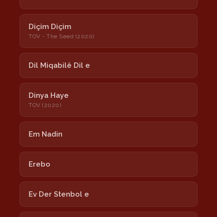
Diçim Diçim
TOV - The Seed (2020)
Dil Miqabilê Dil e
Dinya Haye
TOV (2020)
Em Nadin
Erebo
Ev Der Stenbol e