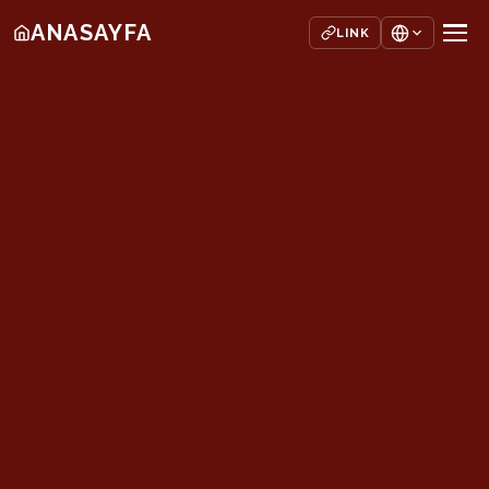
ANASAYFA
LINK