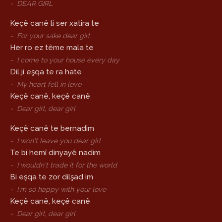
-
DEAR GIRL
Keçê canê li ser xatira te
-
For your sake dear girl
Her ro ez tême mala te
-
I come to your house every day
Dil ji eşqa te ra hate
-
My heart fell in love
Keçê canê, keçê canê
-
Dear girl, dear girl
Keçê canê te bernadim
-
I won't leave you dear girl
Te bi hemî dinyayê nadim
-
I wouldn't trade it for the world
Bi eşqa te zor dilşad im
-
I'm so happy with your love
Keçê canê, keçê canê
-
Dear girl, dear girl