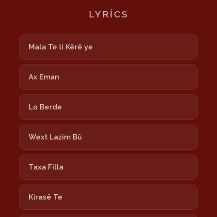
LYRICS
Mala Te li Kêrê ye
Ax Eman
Lo Berde
Wext Lazim Bû
Taxa Filla
Kirasê Te