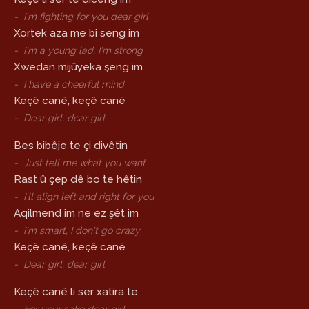
-
I'm fighting for you dear girl
Xortek aza me bi seng im
-
I'm a young lad, I'm strong
Xwedan mijûyeka şeng im
-
I have a cheerful mind
Keçê canê, keçê canê
-
Dear girl, dear girl
Bes bibêje te çi divêtin
-
Just tell me what you want
Rast û çep dê bo te hêtin
-
I'll align left and right for you
Aqilmend im ne ez şêt im
-
I'm smart, I don't go crazy
Keçê canê, keçê canê
-
Dear girl, dear girl
Keçê canê li ser xatira te