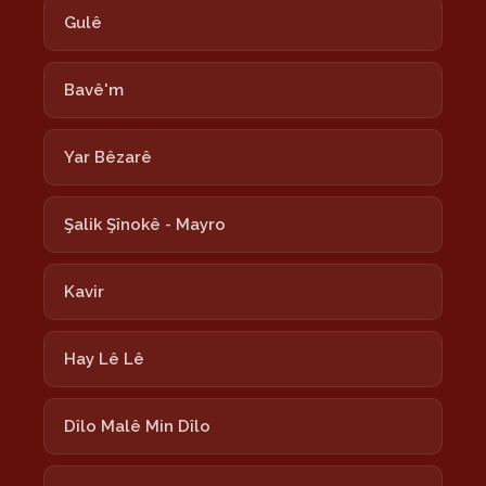
Gulê
Bavê'm
Yar Bêzarê
Şalik Şînokê - Mayro
Kavir
Hay Lê Lê
Dîlo Malê Min Dîlo