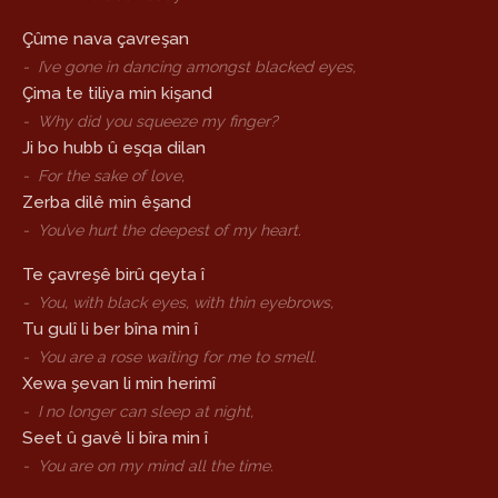
Çûme nava çavreşan
-
I’ve gone in dancing amongst blacked eyes,
Çima te tiliya min kişand
-
Why did you squeeze my finger?
Ji bo hubb û eşqa dilan
-
For the sake of love,
Zerba dilê min êşand
-
You’ve hurt the deepest of my heart.
Te çavreşê birû qeyta î
-
You, with black eyes, with thin eyebrows,
Tu gulî li ber bîna min î
-
You are a rose waiting for me to smell.
Xewa şevan li min herimî
-
I no longer can sleep at night,
Seet û gavê li bîra min î
-
You are on my mind all the time.