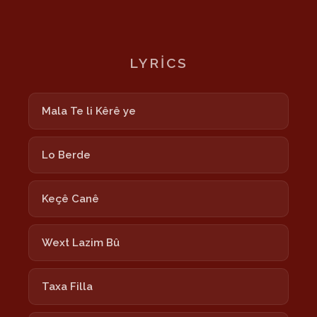
LYRICS
Mala Te li Kêrê ye
Lo Berde
Keçê Canê
Wext Lazim Bû
Taxa Filla