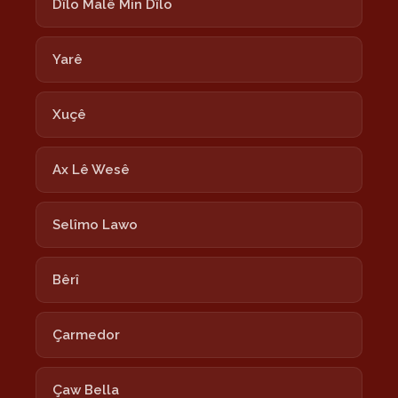
Dîlo Malê Min Dîlo
Yarê
Xuçê
Ax Lê Wesê
Selîmo Lawo
Bêrî
Çarmedor
Çaw Bella