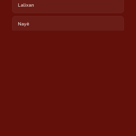
Lalixan
Nayê
Newrozê Newrozê
Nîmokê
Şeşê Sibê
Sînê
Tu Bi Xêr Hatî