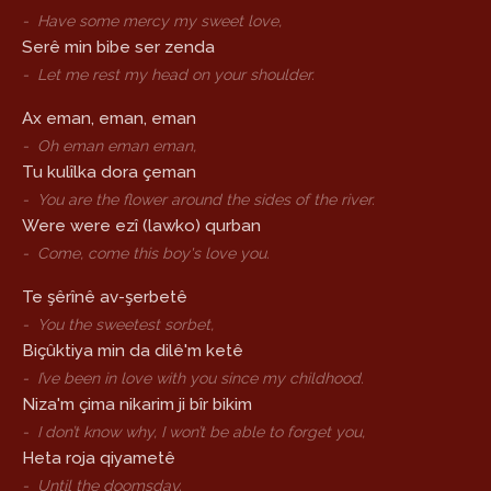
-
Have some mercy my sweet love,
Serê min bibe ser zenda
-
Let me rest my head on your shoulder.
Ax eman, eman, eman
-
Oh eman eman eman,
Tu kulîlka dora çeman
-
You are the flower around the sides of the river.
Were were ezî (lawko) qurban
-
Come, come this boy's love you.
Te şêrînê av-şerbetê
-
You the sweetest sorbet,
Biçûktiya min da dilê'm ketê
-
I’ve been in love with you since my childhood.
Niza'm çima nikarim ji bîr bikim
-
I don’t know why, I won’t be able to forget you,
Heta roja qiyametê
-
Until the doomsday.