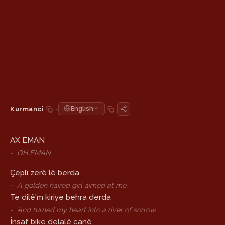
·
English
Kurmancî
AX EMAN
-
OH EMAN
Çeplî zerê lê berda
-
A golden haired girl aimed at me,
Te dilê'm kiriye behra derda
-
And turned my heart into a river of sorrow.
Însaf bike delalê canê