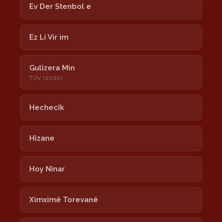
Ev Der Stenbol e
Ez Li Vir im
Gulîzera Min
TOV (2020)
Hechecîk
Hîzane
Hoy Nînar
Ximximê Torevanê