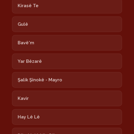
Kirasê Te
Gulê
Bavê'm
Yar Bêzarê
Şalik Şînokê - Mayro
Kavir
Hay Lê Lê