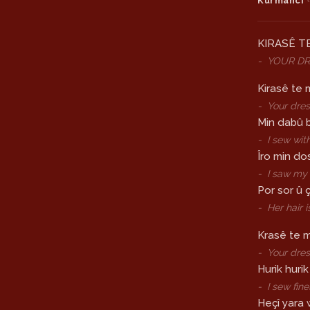
Kurmancî
KIRASÊ T
-
YOUR D
Kirasê te 
-
Your dres
Min dabû 
-
I sew wi
Îro min do
-
I saw my 
Por sor û 
-
Her hair 
Krasê te m
-
Your dres
Hurik huri
-
I sew fin
Heçî yara 