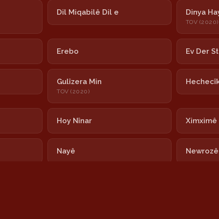
Dil Miqabilê Dil e
Dinya Ha
TOV (2020)
Erebo
Ev Der S
Gulîzera Min
Hechecî
TOV (2020)
Hoy Nînar
Ximximê
Nayê
Newrozê
Şeşê Sibê
Sînê
Wisa Dixwazim
Yar Kuba