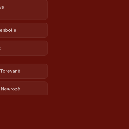
ye
tenbol e
k
 Torevanê
 Newrozê
rê