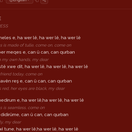
·
E
RESS
meles e, ha wer lê, ha wer lê, ha wer lê
s is made of tulle, come on, come on
ber meqes e, can û can, can qurban
th my own hands, my dear
stê xwe dît, ha wer lê, ha wer lê, ha wer lê
friend today, come on
çavên reş e, can û can, can qurban
is red, her eyes are black, my dear
edirum e, ha wer lê,ha wer lê, ha wer lê
s is seamless, come on
k didirûme, can û can, can qurban
ely, my dear
wî tune, ha wer lê,ha wer lê, ha wer lê