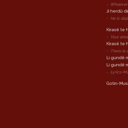
-
Whoever 
Ji herdû d
-
He is dep
Kirasê te 
-
Your dres
Kirasê te 
-
There is 
Li gundê 
Li gundê 
-
Lyrics-Mu
Gotin-Musi