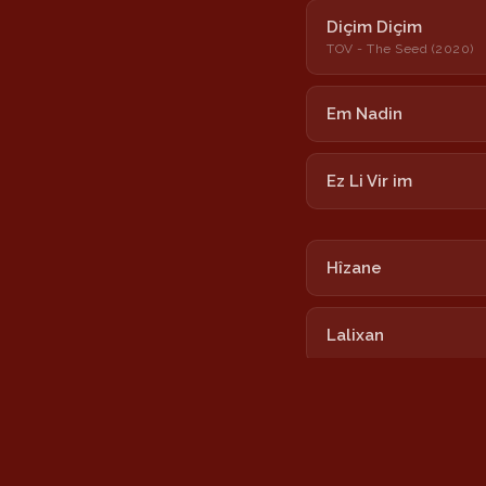
Diçim Diçim
TOV - The Seed (2020)
Em Nadin
Ez Li Vir im
Hîzane
Lalixan
Nîmokê
Tu Bi Xêr Hatî