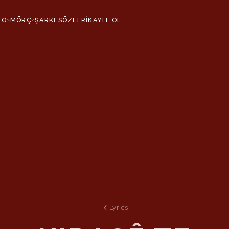
EO
MÖRÇ
ŞARKI SÖZLERİ
KAYIT OL
›
›
Lyrics