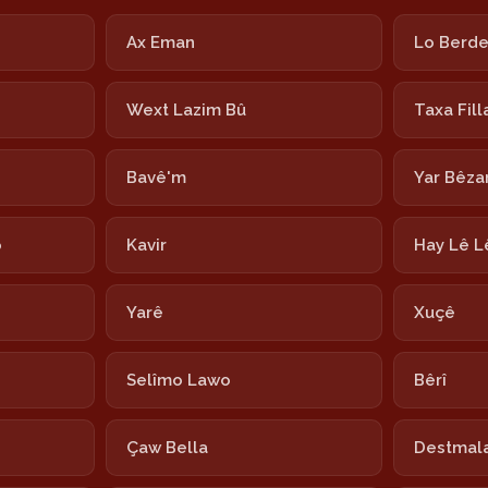
Ax Eman
Lo Berd
Wext Lazim Bû
Taxa Fill
Bavê'm
Yar Bêza
o
Kavir
Hay Lê L
Yarê
Xuçê
Selîmo Lawo
Bêrî
Çaw Bella
Destmala