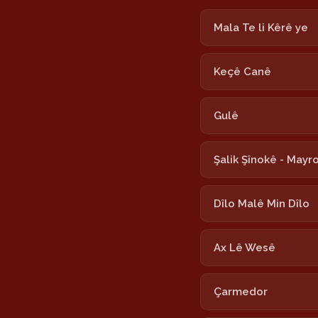
Mala Te li Kêrê ye
Keçê Canê
Gulê
Şalik Şînokê - Mayr
Dîlo Malê Min Dîlo
Ax Lê Wesê
Çarmedor