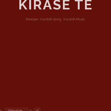
KIRASÊ TE
Rewşan ·
Kurdish
Song
·
Kurdish Music
English