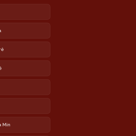
e
a
rê
ê
 Min