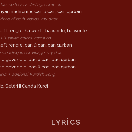
has no have a darling, come on
inyan mehrûm e, can û can, can qurban
rived of both worlds, my dear
heft reng e, ha wer lê,ha wer lê, ha wer lê
s is seven colors, come on
heft reng e, can û can, can qurban
a wedding in our village, my dear
me govend e, can û can, can qurban
me govend e, can û can, can qurban
sic: Traditional Kurdish Song
c: Gelêrî ji Çanda Kurdî
LYRICS