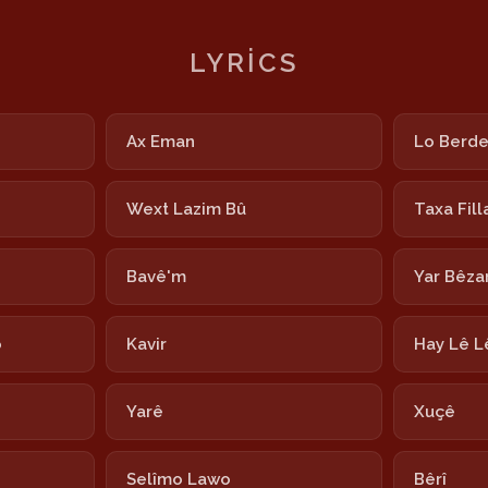
LYRICS
Ax Eman
Lo Berd
Wext Lazim Bû
Taxa Fill
Bavê'm
Yar Bêza
o
Kavir
Hay Lê L
Yarê
Xuçê
Selîmo Lawo
Bêrî