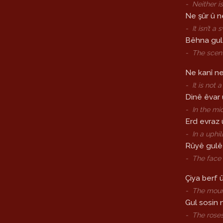
-
Neither i
Ne şûr û n
-
It isn’t a
Bêhna gul
-
The scent
Ne kanî ne
-
It is not 
Dinê êvar 
-
In the mi
Erd evraz 
-
In a uphi
Rûyê gulê
-
The face 
Çiya berf
-
The moun
Gul sosin
-
The rose