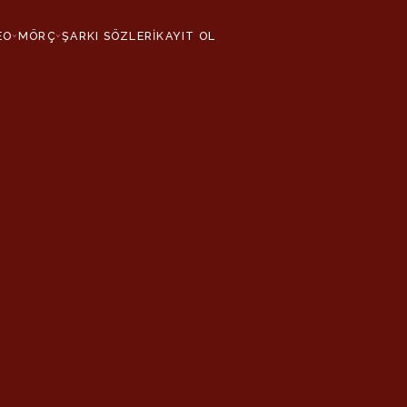
EO
MÖRÇ
ŞARKI SÖZLERİ
KAYIT OL
›
›