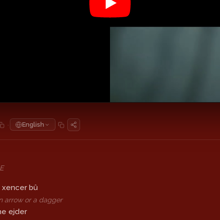
·
English
E
e xencer bû
 an arrow or a dagger
ne ejder