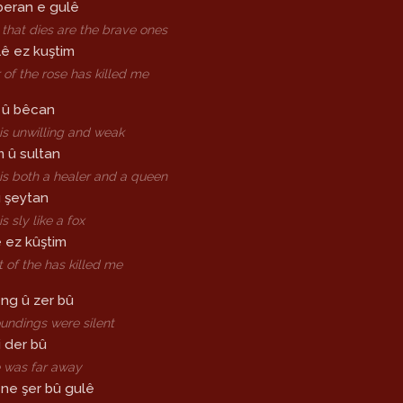
beran e gulê
that dies are the brave ones
ê ez kuştim
 of the rose has killed me
l û bêcan
is unwilling and weak
 û sultan
is both a healer and a queen
û şeytan
s sly like a fox
 ez kûştim
 of the has killed me
ng û zer bû
undings were silent
i der bû
 was far away
 ne şer bû gulê