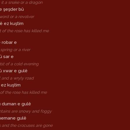
s it a snake or a dragon
e şeşder bû
 sword or a revolver
ê ez kuştim
 of the rose has killed me
 robar e
a spring or a river
û sar e
dst of a cold evening
û xwar e gulê
ll and a wryly road
 ez kuştim
of the rose has killed me
 û duman e gulê
tains are snowy and foggy
 nemane gulê
s and the crocuses are gone