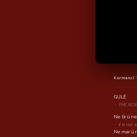
Kurmancî
GULÊ
-
THE ROS
Ne tîr û n
-
It is not
Ne mar û 