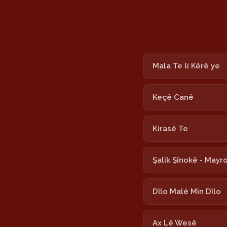
Mala Te li Kêrê ye
Keçê Canê
Kirasê Te
Şalik Şînokê - Mayr
Dîlo Malê Min Dîlo
Ax Lê Wesê