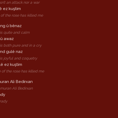
n’t an attack nor a war
ê ez kuştim
of the rose has killed me
ng û bênaz
is quite and calm
 û awaz
is both pure and in a cry
nd gulê naz
is joyful and coquetry
ê ez kuştim
 of the rose has killed me
uran Ali Bedirxan
amuran Ali Bedirxan
ady
irady