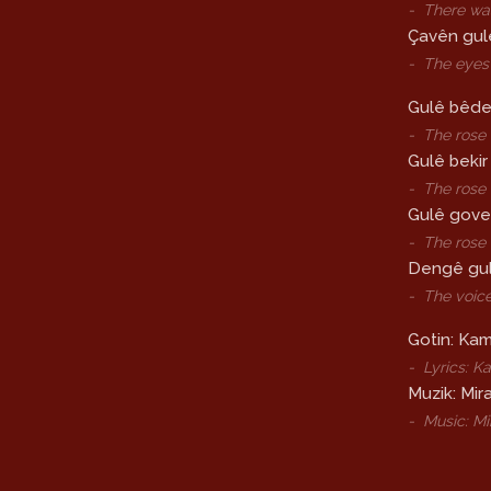
-
There was
Çavên gul
-
The eyes 
Gulê bêde
-
The rose 
Gulê bekir
-
The rose 
Gulê gove
-
The rose 
Dengê gul
-
The voice
Gotin: Kam
-
Lyrics: K
Muzik: Mir
-
Music: M