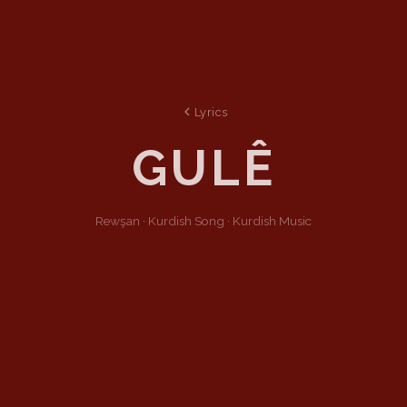
Lyrics
GULÊ
Rewşan ·
Kurdish
Song
·
Kurdish Music