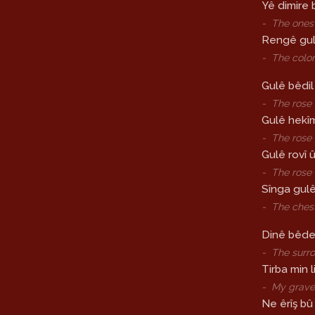
Yê dimire 
-
The ones 
Rengê gul
-
The color
Gulê bêdi
-
The rose 
Gulê hekîm
-
The rose 
Gulê rovî 
-
The rose i
Sînga gulê
-
The chest
Dinê bêde
-
The surro
Tirba min l
-
My grave
Ne êrîş bû