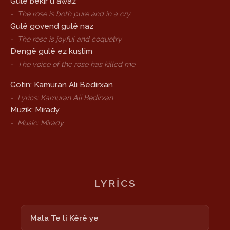
Gulê bekir û awaz
-
The rose is both pure and in a cry
Gulê govend gulê naz
-
The rose is joyful and coquetry
Dengê gulê ez kuştim
-
The voice of the rose has killed me
Gotin: Kamuran Ali Bedirxan
-
Lyrics: Kamuran Ali Bedirxan
Muzik: Mirady
-
Music: Mirady
LYRICS
Mala Te li Kêrê ye