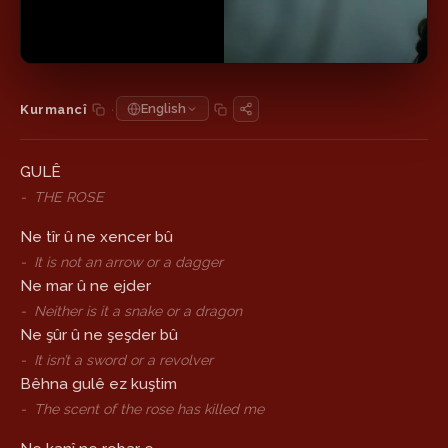
·
English
Kurmancî
GULÊ
-
THE ROSE
Ne tîr û ne xencer bû
-
It is not an arrow or a dagger
Ne mar û ne ejder
-
Neither is it a snake or a dragon
Ne şûr û ne şeşder bû
-
It isn’t a sword or a revolver
Bêhna gulê ez kuştim
-
The scent of the rose has killed me