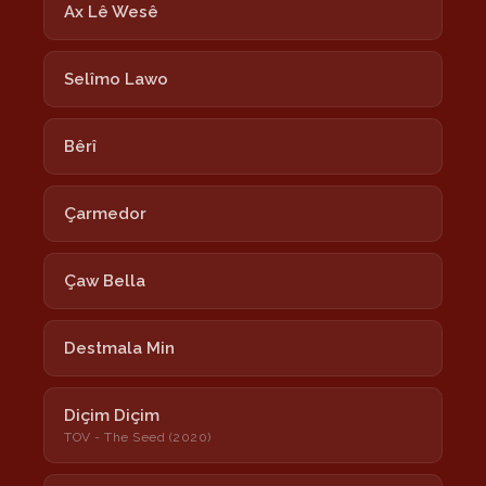
Ax Lê Wesê
Selîmo Lawo
Bêrî
Çarmedor
Çaw Bella
Destmala Min
Diçim Diçim
TOV - The Seed (2020)