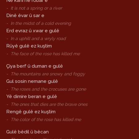
Ne kanî ne robar e
-
It is not a spring or a river
Dinê êvar û sar e
-
In the midst of a cold evening
Erd evraz û xwar e gulê
-
In a uphill and a wryly road
Rûyê gulê ez kuştim
-
The face of the rose has killed me
Çiya berf û duman e gulê
-
The mountains are snowy and foggy
Gul sosin nemane gulê
-
The roses and the crocuses are gone
Yê dimire beran e gulê
-
The ones that dies are the brave ones
Rengê gulê ez kuştim
-
The color of the rose has killed me
Gulê bêdil û bêcan