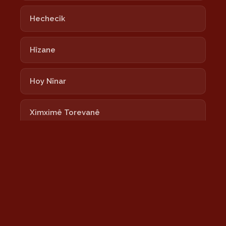
Hechecîk
Hîzane
Hoy Nînar
Ximximê Torevanê
Lalixan
Nayê
Newrozê Newrozê