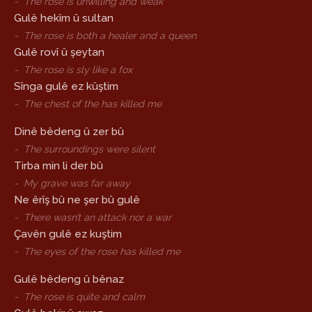
-
The rose is unwilling and weak
Gulê hekîm û sultan
-
The rose is both a healer and a queen
Gulê rovî û şeytan
-
The rose is sly like a fox
Sînga gulê ez kûştim
-
The chest of the has killed me
Dinê bêdeng û zer bû
-
The surroundings were silent
Tirba min li der bû
-
My grave was far away
Ne êrîş bû ne şer bû gulê
-
There wasn’t an attack nor a war
Çavên gulê ez kuştim
-
The eyes of the rose has killed me
Gulê bêdeng û bênaz
-
The rose is quite and calm