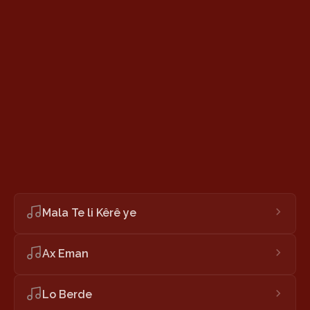
Mala Te li Kêrê ye
Ax Eman
Lo Berde