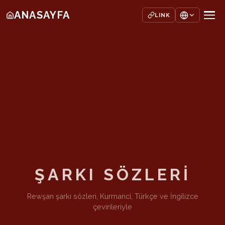
ANASAYFA
LINK
ŞARKI SÖZLERİ
Rewşan şarkı sözleri, Kurmancî, Türkçe ve İngilizce
çevirileriyle