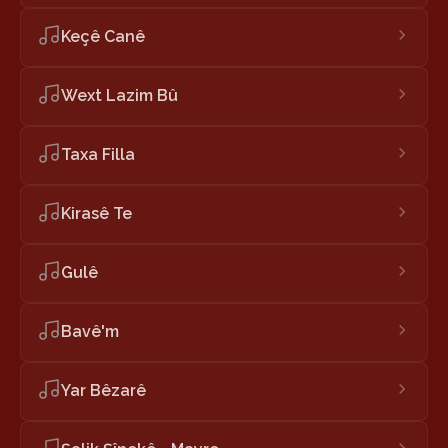
Keçê Canê
Wext Lazim Bû
Taxa Filla
Kirasê Te
Gulê
Bavê'm
Yar Bêzarê