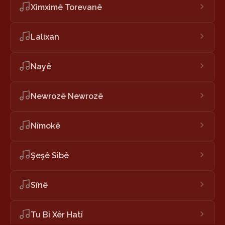
Ximximê Torevanê
Lalixan
Nayê
Newrozê Newrozê
Nîmokê
Şeşê Sibê
Sînê
Tu Bi Xêr Hatî