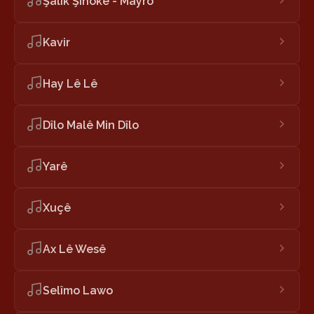
Şalik Şînokê - Mayro
Kavir
Hay Lê Lê
Dîlo Malê Min Dîlo
Yarê
Xuçê
Ax Lê Wesê
Selîmo Lawo