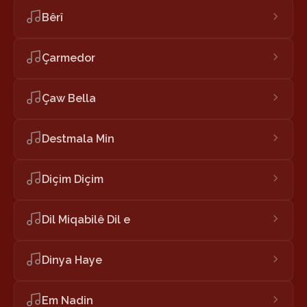
Bêrî
Çarmedor
Çaw Bella
Destmala Min
Diçim Diçim
Dil Miqabilê Dil e
Dinya Haye
Em Nadin