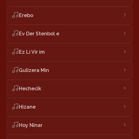
Erebo
Ev Der Stenbol e
Ez Li Vir im
Gulîzera Min
Hechecîk
Hîzane
Hoy Nînar