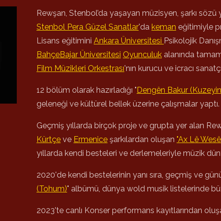
Rewşan, Stenbol’da yaşayan müzisyen, şarkı sözü ya
Stenbol Pera Güzel Sanatlar
'da
keman
eğitimiyle p
Lisans eğitimini
Ankara Üniversitesi
Psikolojik Danış
BahçeBajar Üniversitesi
Oyunculuk
alanında tamam
Film Müzikleri Orkestrası
'nın kurucu ve icracı sanatçı
12 bölüm olarak hazırladığı "
Dengên Bakur (Kuzeyin 
geleneği ve kültürel bellek üzerine çalışmalar yaptı.
Geçmiş yıllarda birçok proje ve grupta yer alan Rewşa
Kürtçe
ve
Ermenice
şarkılardan oluşan
"Ax Lê Wesê
yıllarda kendi besteleri ve derlemeleriyle müzik dün
2020'de kendi bestelerinin yanı sıra, geçmiş ve gün
(Tohum)
" albümü, dünya wold musik listelerinde bü
2023'te canlı Konser performans kayıtlarından oluşa