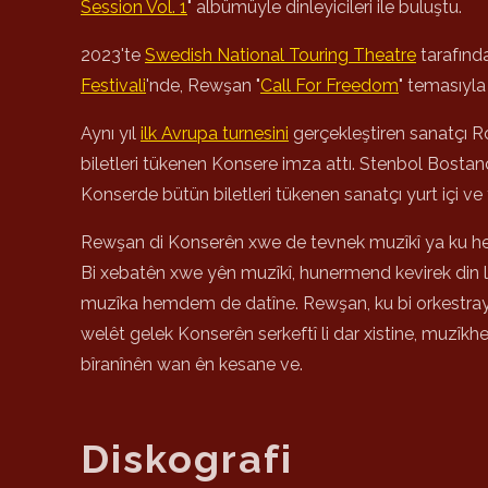
Session Vol. 1
" albümüyle dinleyicileri ile buluştu.
2023'te
Swedish National Touring Theatre
tarafınd
Festivali
'nde, Rewşan "
Call For Freedom
" temasıyl
Aynı yıl
ilk Avrupa turnesini
gerçekleştiren sanatçı Ro
biletleri tükenen Konsere imza attı. Stenbol Bostanc
Konserde bütün biletleri tükenen sanatçı yurt içi ve
Rewşan di Konserên xwe de tevnek muzîkî ya ku he
Bi xebatên xwe yên muzîkî, hunermend kevirek din li
muzîka hemdem de datîne. Rewşan, ku bi orkestrayeke
welêt gelek Konserên serkeftî li dar xistine, muzîk
bîranînên wan ên kesane ve.
Diskografi