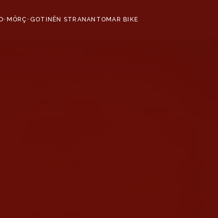
O
MÖRÇ
GOTINÊN STRANAN
TOMAR BIKE
›
›