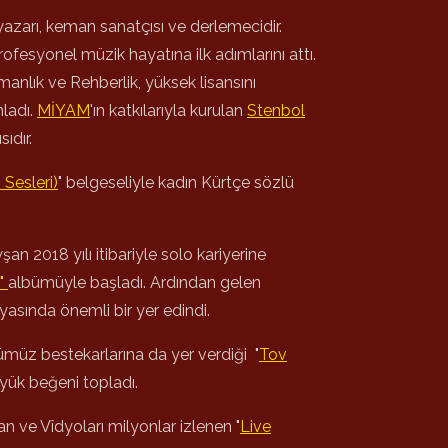
zarı, keman sanatçısı ve derlemecidir.
rofesyonel müzik hayatına ilk adımlarını attı.
manlık ve Rehberlik, yüksek lisansını
ladı.
MİYAM
'ın katkılarıyla kurulan
Stenbol
sıdır.
Sesleri)
" belgeseliyle kadın Kürtçe sözlü
n 2018 yılı itibariyle solo kariyerine
"
albümüyle başladı. Ardından gelen
yasında önemli bir yer edindi.
ümüz bestekarlarına da yer verdiği "
Tov
yük beğeni topladı.
n ve Vîdyoları milyonlar izlenen "
Live