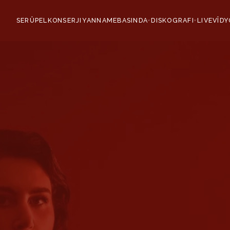
SERÛPEL
KONSER
JIYANNAME
BASINDA
DISKOGRAFI
LIVE
VÎDY
›
›