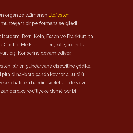
an organize eZimanen
Eldfesten
a muhteşem bir performans sergiledi.
tterdam, Bern, Köln, Essen ve Frankfurt 'ta
ı Gösteri Merkezi'de gerçekleştirdiği ilk
 yurt dışı Konserine devam ediyor.
stên kûr ên guhdarvanê dişewitîne çêdike.
 pira di navbera çanda kevnar a kurdî û
 jêhatî re li hundirê welêt û li derveyî
hezan derdixe rêwîtiyeke demê ber bi