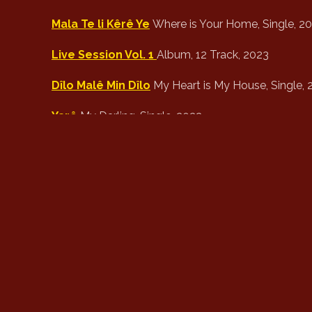
Mala Te li Kêrê Ye
Where is Your Home, Single, 2
Live Session Vol. 1
Album, 12 Track, 2023
Dîlo Malê Min Dîlo
My Heart is My House, Single, 
Yarê
My Darling, Single, 2022
Xuçê
Sister, Single, 2022
Kavir
The Lamp, Single, 2022
Şalik Şînokê & Mayro
With Blue Scarf & Mayro, Si
Tov
The Seed, Albüm, 10 Track, CK Production, 20
Destmala Min
My Handkerchief, Single, 2019
Bingol
Single, 2019