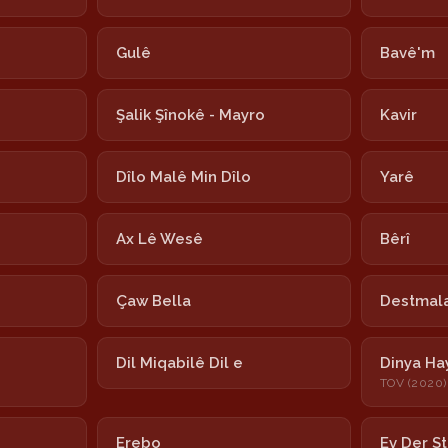
Gulê
Bavê'm
Şalik Şînokê - Mayro
Kavir
Dîlo Malê Min Dîlo
Yarê
Ax Lê Wesê
Bêrî
Çaw Bella
Destmala
Dil Miqabilê Dil e
Dinya Ha
TOV (2020)
Erebo
Ev Der S