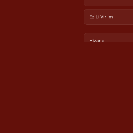
Ez Li Vir im
Hîzane
Lalixan
Nîmokê
Tu Bi Xêr Hatî
Zînê