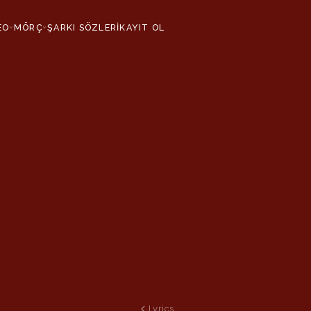
EO
MÖRÇ
ŞARKI SÖZLERİ
KAYIT OL
›
›
Lyrics