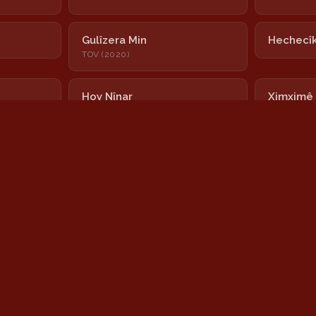
Gulîzera Min
Hechecî
TOV (2020)
Hoy Nînar
Ximximê
Nayê
Newrozê
Şeşê Sibê
Sînê
Wisa Dixwazim
Yar Kuba
TOV