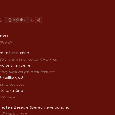
·
English
LAWO
SELIMO
o te li min xêr e
Selimo what do you want from me
wo te li min xêr e
y boy what do you want from me
ê malika yarê
ed ones house
tê taxa jêr e
 from here
c e, tê ji Berec e (Berec: navê gund e)
in Berec my dear