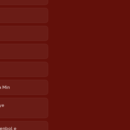
 Min
ye
tenbol e