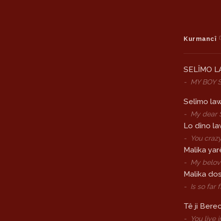
Kurmancî
SELÎMO 
-
MY BOY 
Selîmo law
-
My dear 
Lo dîno la
-
You craz
Malika yar
-
My belov
Malika dos
-
Is so far
Tê ji Bere
-
You live 