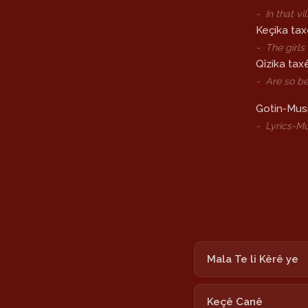
-
In that v
Keçika tax
-
The girls
Qîzika taxê
-
Are so be
Gotin-Musi
-
Lyrics-Mu
Mala Te li Kêrê ye
Keçê Canê