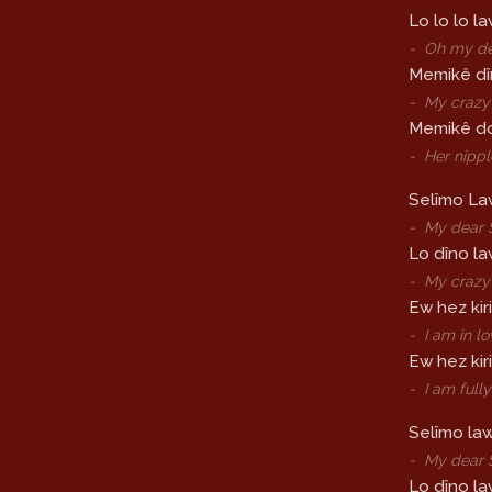
Lo lo lo l
-
Oh my dea
Memikê dî
-
My crazy
Memikê do
-
Her nippl
Selîmo La
-
My dear S
Lo dîno l
-
My crazy 
Ew hez kir
-
I am in l
Ew hez kiri
-
I am fully
Selîmo lawo
-
My dear S
Lo dîno law