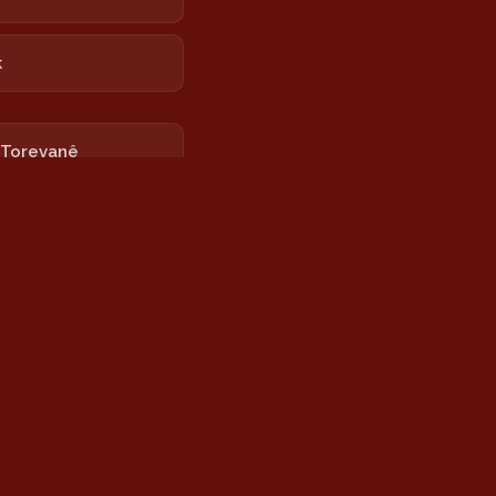
k
 Torevanê
 Newrozê
rê