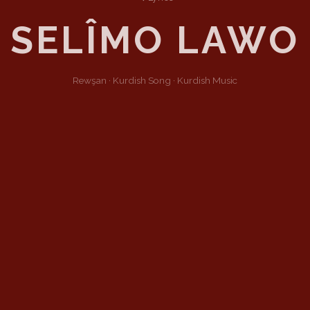
SELÎMO LAWO
Rewşan ·
Kurdish
Song
·
Kurdish Music