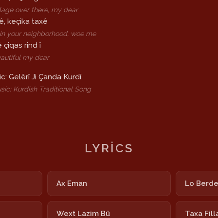
illage over there, my dear
ê, keçika taxê
 in your neighborhood, woe me
 çiqas rind î
autiful my dear
c: Gelêrî Ji Çanda Kurdî
sic: Kurdish Traditional Song
LYRICS
Ax Eman
Lo Berd
Wext Lazim Bû
Taxa Fill