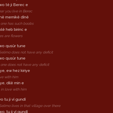
awo tê ji Berec e
r you live in Berec
nê memikê dînê
 one has such boobs
lê heb birinc e
es are flowers
wo qusûr tune
elimo does not have any deficit
awo qusûr tune
one does not have any deficit
iye, ew hez kiriye
ove with him
ye, dilê min e
 in love with him
 tu ji vî gundî
elimo lives in that village over there
o, tu ji vî gundî