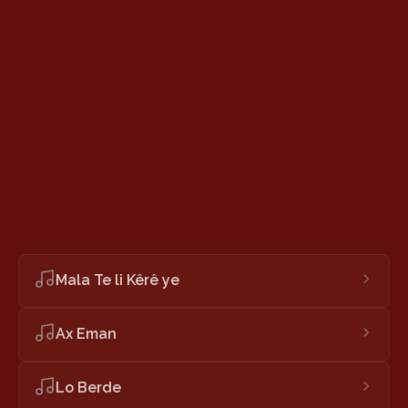
Mala Te li Kêrê ye
Ax Eman
Lo Berde