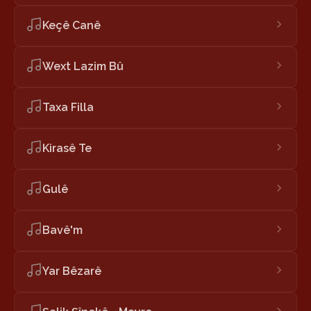
Keçê Canê
Wext Lazim Bû
Taxa Filla
Kirasê Te
Gulê
Bavê'm
Yar Bêzarê