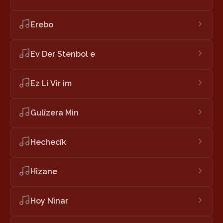
Erebo
Ev Der Stenbol e
Ez Li Vir im
Gulîzera Min
Hechecîk
Hîzane
Hoy Nînar