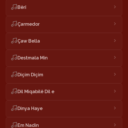
Bêrî
Çarmedor
Çaw Bella
Destmala Min
Diçim Diçim
Dil Miqabilê Dil e
Dinya Haye
Em Nadin