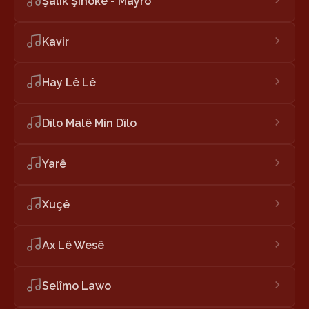
Şalik Şînokê - Mayro
Kavir
Hay Lê Lê
Dîlo Malê Min Dîlo
Yarê
Xuçê
Ax Lê Wesê
Selîmo Lawo