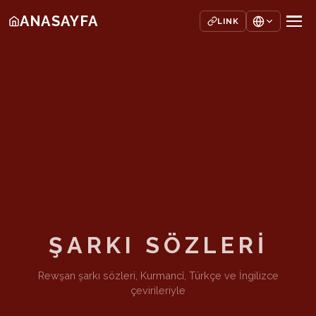
ANASAYFA
LINK
ŞARKI SÖZLERİ
Rewşan şarkı sözleri, Kurmancî, Türkçe ve İngilizce
çevirileriyle