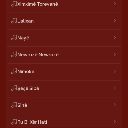
Ximximê Torevanê
Lalixan
Nayê
Newrozê Newrozê
Nîmokê
Şeşê Sibê
Sînê
Tu Bi Xêr Hatî