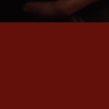
SON ÇIKAN VİDEO
Em Nadin
Rewşan'ın en yeni videosu «Em Nadin» şimdi yayında.
İZLE
→