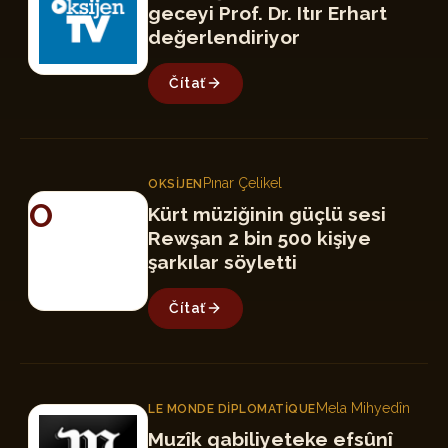
geceyi Prof. Dr. Itır Erhart
değerlendiriyor
Čítať
Pınar Çelikel
OKSIJEN
O
Kürt müziğinin güçlü sesi
Rewşan 2 bin 500 kişiye
şarkılar söyletti
Čítať
Mela Mihyedîn
LE MONDE DIPLOMATIQUE
LM
Muzîk qabiliyeteke efsûnî