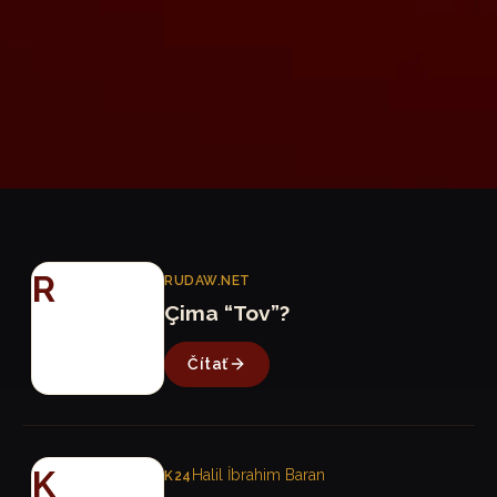
R
RUDAW.NET
Çima “Tov”?
Čítať
K
Halil İbrahim Baran
K24