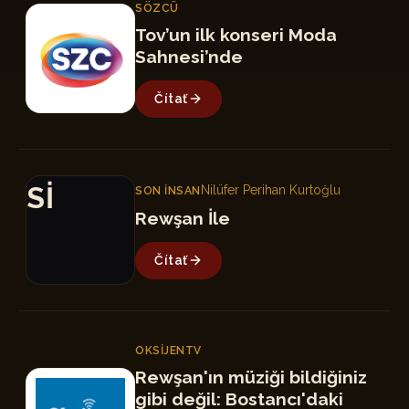
SÖZCÜ
S
Tov’un ilk konseri Moda
Sahnesi’nde
Čítať
Sİ
Nilüfer Perihan Kurtoğlu
SON İNSAN
Rewşan İle
Čítať
OKSIJENTV
Rewşan'ın müziği bildiğiniz
O
gibi değil: Bostancı'daki