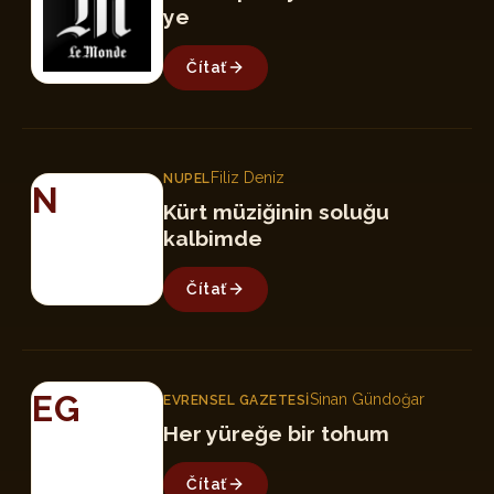
ye
Čítať
Filiz Deniz
NUPEL
N
Kürt müziğinin soluğu
kalbimde
Čítať
EG
Sinan Gündoğar
EVRENSEL GAZETESI
Her yüreğe bir tohum
Čítať