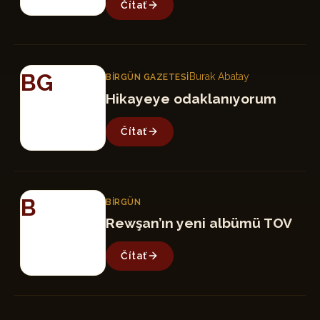
Čítať
BG
Burak Abatay
BIRGÜN GAZETESI
Hikayeye odaklanıyorum
Čítať
B
BIRGÜN
Rewşan’ın yeni albümü TOV
Čítať