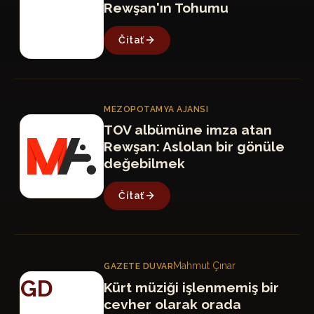
Rewşan'ın Tohumu
Čítať
MEZOPOTAMYA AJANSI
MA
TOV albümüne imza atan
Rewşan: Aslolan bir gönüle
değebilmek
Čítať
Mahmut Çınar
GAZETE DUVAR
GD
Kürt müziği işlenmemiş bir
cevher olarak orada