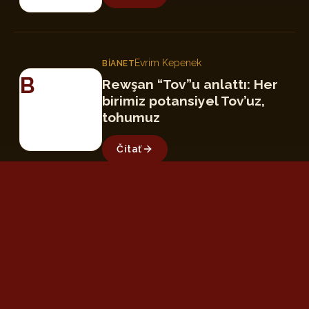
Evrim Kepenek
BIANET
B
Rewşan “Tov”u anlattı: Her
birimiz potansiyel Tov’uz,
tohumuz
Čítať
Bircan Değirmenci
GAZETE KARINCA
GK
Rewşan’dan gönüllere
dokunan albümü: “Tov”
Čítať