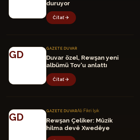
duruyor
Čítať
GAZETE DUVAR
GD
Duvar özel, Rewşan yeni
albümü Tov'u anlattı
Čítať
Ali Fikri Işık
GAZETE DUVAR
GD
Rewşan Çeliker: Mûzik
hilma devê Xwedêye