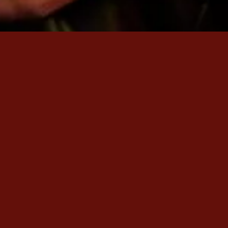
din
u «Em Nadin» şimdi yayında.