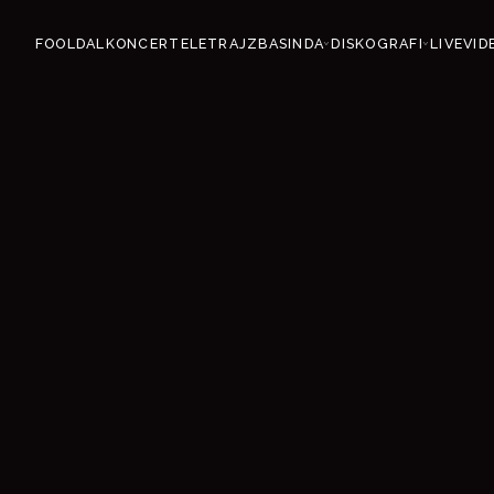
FOOLDAL
KONCERT
ELETRAJZ
BASINDA
DISKOGRAFI
LIVE
VID
›
›