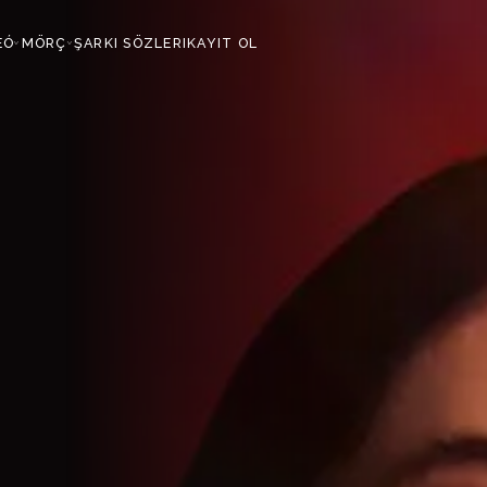
EÓ
MÖRÇ
ŞARKI SÖZLERI
KAYIT OL
›
›