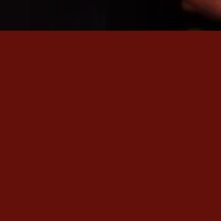
SON ÇIKAN VİDEO
Em Na
Rewşan'ın en yeni videos
İZLE
→