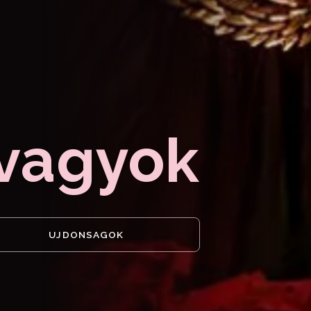
vagyok
UJDONSAGOK