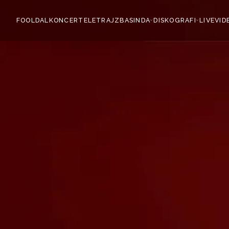
FOOLDAL
KONCERT
ELETRAJZ
BASINDA
DISKOGRAFI
LIVE
VID
›
›