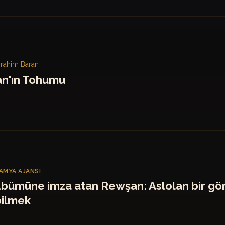
İbrahim Baran
n'ın Tohumu
MYA AJANSI
lbümüne imza atan Rewşan: Aslolan bir gö
ilmek