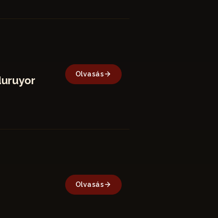
Olvasás
duruyor
Olvasás