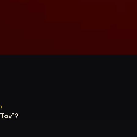
ET
“Tov”?