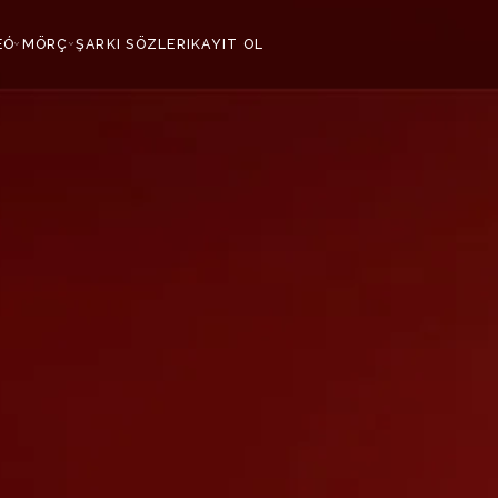
EÓ
MÖRÇ
ŞARKI SÖZLERI
KAYIT OL
›
›