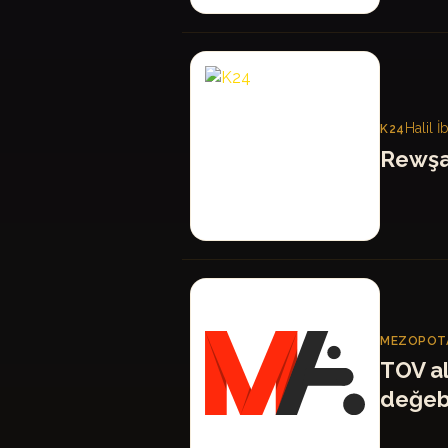
K
Halil 
K24
Rewşa
MA
MEZOPOTA
TOV a
değeb