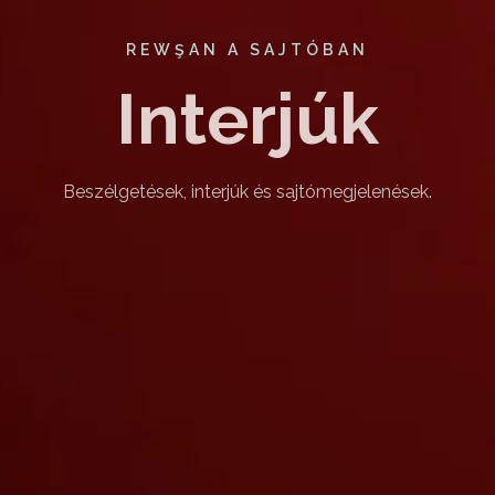
REWŞAN A SAJTÓBAN
Interjúk
Beszélgetések, interjúk és sajtómegjelenések.