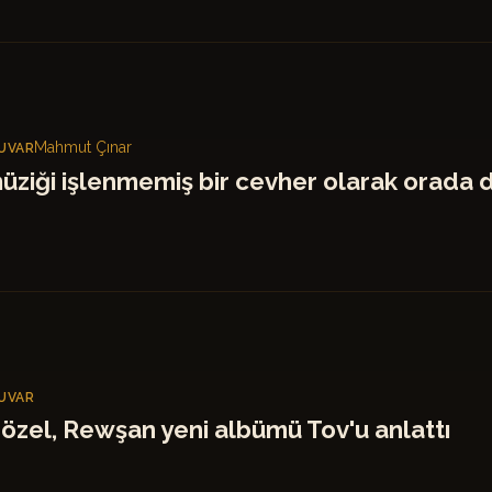
Mahmut Çınar
UVAR
üziği işlenmemiş bir cevher olarak orada 
UVAR
özel, Rewşan yeni albümü Tov'u anlattı