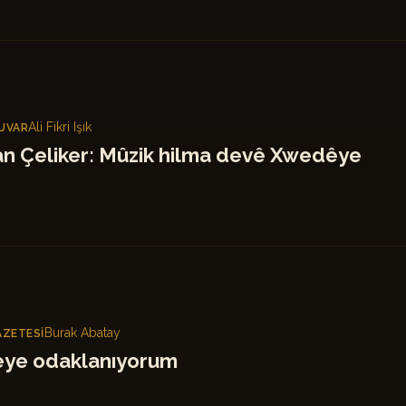
Ali Fikri Işık
UVAR
n Çeliker: Mûzik hilma devê Xwedêye
Burak Abatay
AZETESI
eye odaklanıyorum