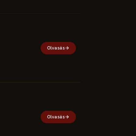
Olvasás
Olvasás