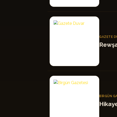
GD
GAZETE D
Rewşa
BG
BIRGÜN G
Hikay