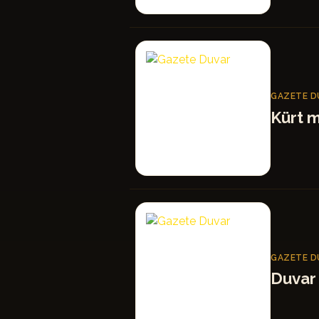
GD
GAZETE D
Kürt m
GD
GAZETE D
Duvar 