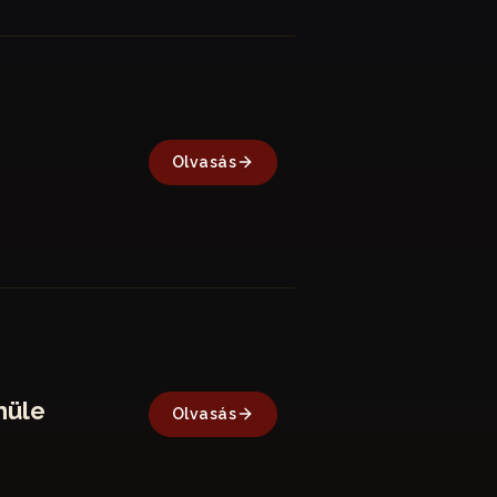
Olvasás
nüle
Olvasás