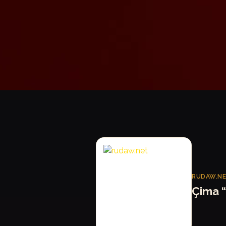
R
RUDAW.N
Çima 