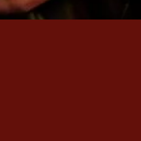
din
u «Em Nadin» şimdi yayında.