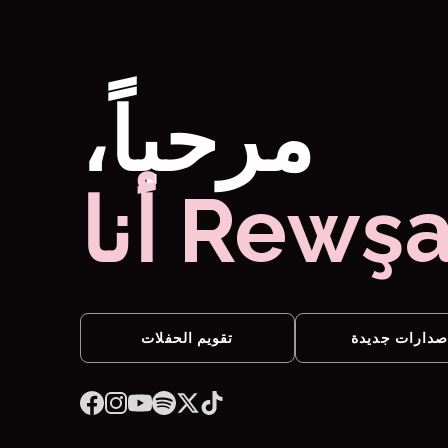
،مرحباً
أنا Rewş
صدارات جديدة
تقويم الحفلات