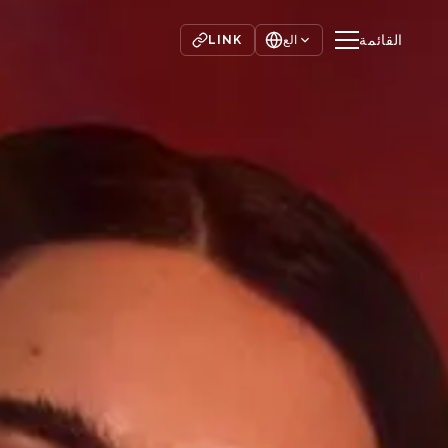
القائمة
LINK
الع