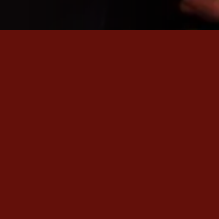
SON ÇIKAN VİDEO
Em Na
Rewşan'ın en yeni videos
İZLE
→