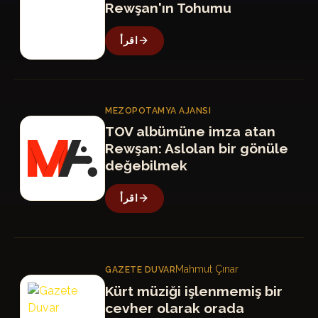
Rewşan'ın Tohumu
اقرأ
MEZOPOTAMYA AJANSI
MA
TOV albümüne imza atan
Rewşan: Aslolan bir gönüle
değebilmek
اقرأ
Mahmut Çınar
GAZETE DUVAR
GD
Kürt müziği işlenmemiş bir
cevher olarak orada