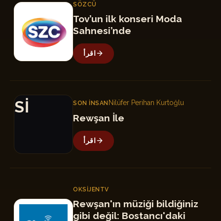
SÖZCÜ
S
Tov’un ilk konseri Moda
Sahnesi’nde
اقرأ
Sİ
Nilüfer Perihan Kurtoğlu
SON İNSAN
Rewşan İle
اقرأ
OKSIJENTV
Rewşan'ın müziği bildiğiniz
O
gibi değil: Bostancı'daki