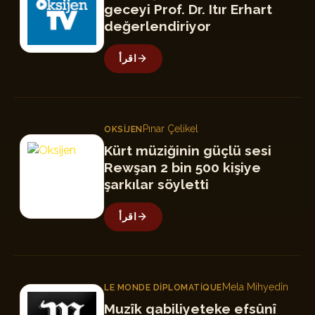
geceyi Prof. Dr. Itır Erhart
değerlendiriyor
اقرأ
Pınar Çelikel
OKSIJEN
O
Kürt müziğinin güçlü sesi
Rewşan 2 bin 500 kişiye
şarkılar söyletti
اقرأ
Mela Mihyedîn
LE MONDE DIPLOMATIQUE
LM
Muzîk qabiliyeteke efsûnî