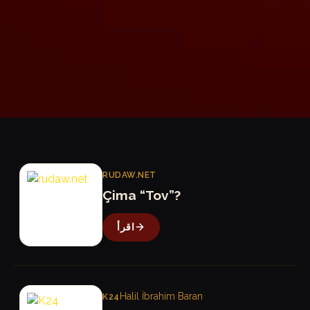
R
RUDAW.NET
Çima “Tov”?
اقرأ
K
Halil İbrahim Baran
K24