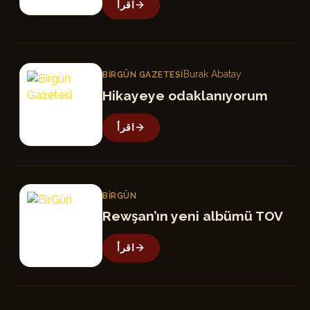
اقرأ
BG
Burak Abatay
BIRGÜN GAZETESI
Hikayeye odaklanıyorum
اقرأ
B
BIRGÜN
Rewşan’ın yeni albümü TOV
اقرأ