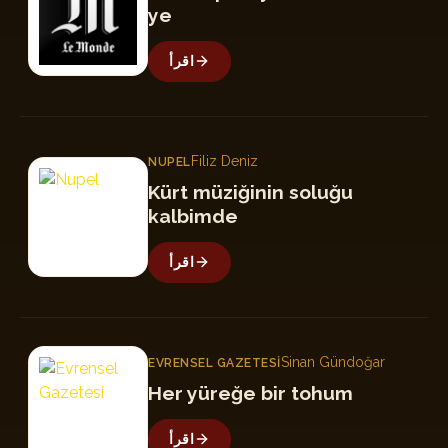
ye
اقرأ
Filiz Deniz
NUPEL
N
Kürt müziğinin soluğu
kalbimde
اقرأ
EG
Sinan Gündoğar
EVRENSEL GAZETESI
Her yüreğe bir tohum
اقرأ