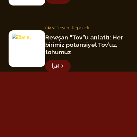
Evrim Kepenek
BIANET
B
Rewşan “Tov”u anlattı: Her
birimiz potansiyel Tov’uz,
tohumuz
اقرأ
Bircan Değirmenci
GAZETE KARINCA
GK
Rewşan’dan gönüllere
dokunan albümü: “Tov”
اقرأ