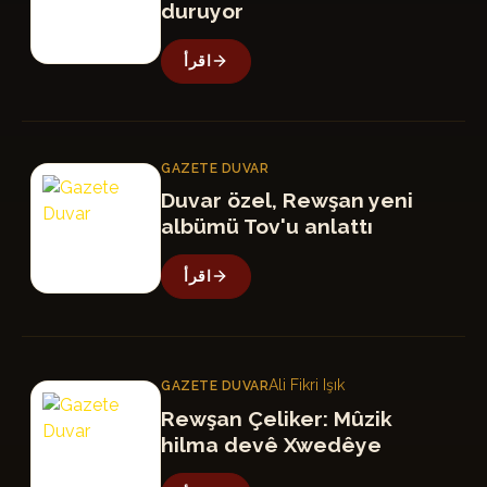
duruyor
اقرأ
GAZETE DUVAR
GD
Duvar özel, Rewşan yeni
albümü Tov'u anlattı
اقرأ
Ali Fikri Işık
GAZETE DUVAR
GD
Rewşan Çeliker: Mûzik
hilma devê Xwedêye