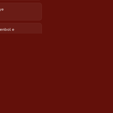
ye
tenbol e
k
 Torevanê
 Newrozê
rê