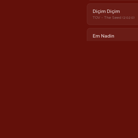
Diçim Diçim
TOV - The Seed (2020)
Em Nadin
Ez Li Vir im
Hîzane
Lalixan
Nîmokê
Tu Bi Xêr Hatî