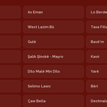
Ax Eman
Lo Berd
Wext Lazim Bû
Taxa Fill
Gulê
Bavê'm
Şalik Şînokê - Mayro
Kavir
Dîlo Malê Min Dîlo
Yarê
Selîmo Lawo
Bêrî
Çaw Bella
Destmala