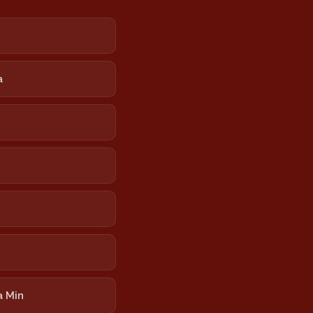
e
a
 Min