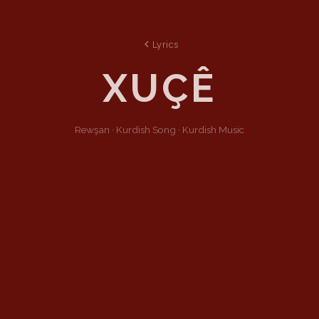
Lyrics
XUÇÊ
Rewşan ·
Kurdish
Song
·
Kurdish Music