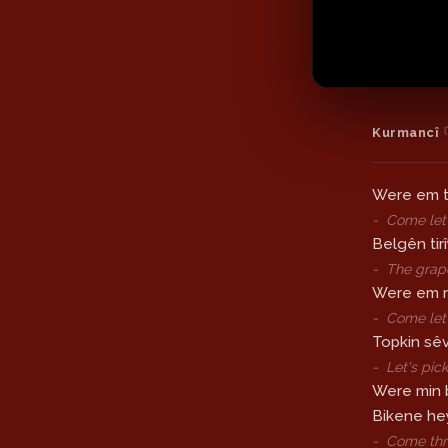
Kurmancî
Were em t
-
Come let’
Belgên tir
-
The grape
Were em rû
-
Come let'
Topkin sêv
-
Let's pic
Were min 
Bikene he
-
Come thr