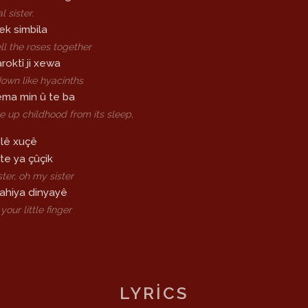
 sister.
ek simbila
ll the roses together
aroktî ji xewa
 down like hyacinths
ma min û te ba
e up childhood from its sleep,
 lê xuçê
 te ya çûçik
ter, oh my sister
ahiya dinyayê
 your little finger
LYRICS