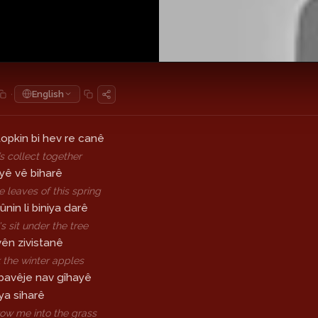
·
English
opkin bi hev re canê
s collect together
îyê vê biharê
 leaves of this spring
nin li biniya darê
s sit under the tree
ên zivistanê
k the winter apples
bavêje nav gîhayê
ya siharê
ow me into the grass