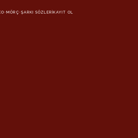
EO
MÖRÇ
ŞARKI SÖZLERİ
KAYIT OL
›
›