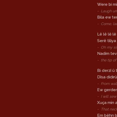
Were bi m
-
Laugh unt
Bila ew t
-
Come, la
Lê lê lê lê
Serê tiliya
-
Oh my sis
Nadim tev
-
the tip of
Bi derzî û 
Dîsa didi
-
From waln
Ew gerden 
-
I will se
Xuça min a
-
That neck
Em bêhn bi