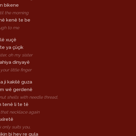
in bikene
il the morning
enê kenê te be
ugh to me
 lê xuçê
 te ya çûçik
ter, oh my sister
ahiya dinyayê
 your little finger
ta ji kakilê guza
rûm wê gerdenê
ut shells with needle thread,
tenê li te tê
w that necklace again
xîretê
 only suits you,
kin bi hev re gula