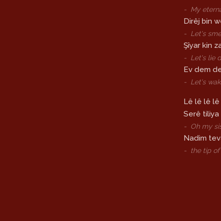
-
My eternal
Dirêj bin w
-
Let's sme
Şîyar kin z
-
Let's lie
Ev dem de
-
Let's wak
Lê lê lê lê
Serê tiliya
-
Oh my sis
Nadim tev
-
the tip of