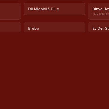
Dil Miqabilê Dil e
Dinya Ha
TOV (2020)
Erebo
Ev Der S
Gulîzera Min
Hechecî
TOV (2020)
Hoy Nînar
Ximximê
Nayê
Newrozê
Şeşê Sibê
Sînê
Wisa Dixwazim
Yar Kuba