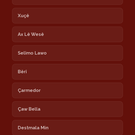
Xuçê
Ax Lê Wesê
Selîmo Lawo
Bêrî
Çarmedor
Çaw Bella
Destmala Min