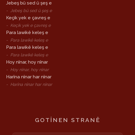
Jebeş bû sed û şeş e
-
Jebeş bû sed û şeş e
Keçik yek e çavreş e
-
Keçik yek e çavreş e
Para lawikê keleş e
-
Para lawikê keleş e
Para lawikê keleş e
-
Para lawikê keleş e
Hoy nînar, hoy nînar
-
Hoy nînar, hoy nînar
Harîna nînar har nînar
-
Harîna nînar har nînar
GOTINEN STRANÊ