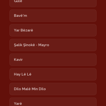
Gulê
Bavê'm
Yar Bêzarê
Şalik Şînokê - Mayro
Kavir
Hay Lê Lê
Dîlo Malê Min Dîlo
Yarê