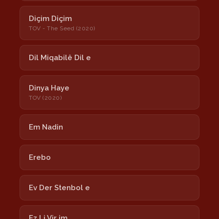
Diçim Diçim
TOV - The Seed (2020)
Dil Miqabilê Dil e
Dinya Haye
TOV (2020)
Em Nadin
Erebo
Ev Der Stenbol e
Ez Li Vir im