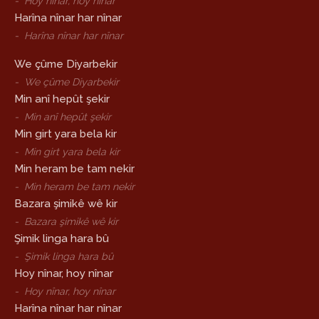
-
Hoy nînar, hoy nînar
Harîna nînar har nînar
-
Harîna nînar har nînar
We çûme Diyarbekir
-
We çûme Diyarbekir
Min anî hepût şekir
-
Min anî hepût şekir
Min girt yara bela kir
-
Min girt yara bela kir
Min heram be tam nekir
-
Min heram be tam nekir
Bazara şimikê wê kir
-
Bazara şimikê wê kir
Şimik linga hara bû
-
Şimik linga hara bû
Hoy nînar, hoy nînar
-
Hoy nînar, hoy nînar
Harîna nînar har nînar