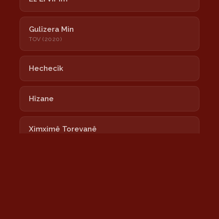
Gulîzera Min
TOV (2020)
Hechecîk
Hîzane
Ximximê Torevanê
Lalixan
Nayê