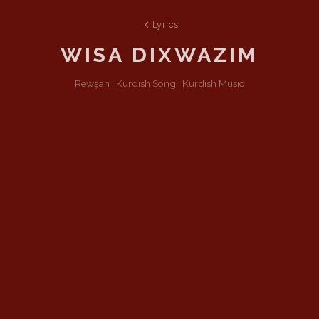
Lyrics
WISA DIXWAZIM
Rewşan ·
Kurdish
Song
·
Kurdish Music