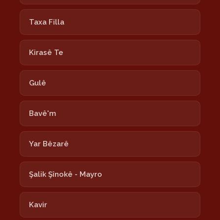
Taxa Filla
Kirasê Te
Gulê
Bavê'm
Yar Bêzarê
Şalik Şînokê - Mayro
Kavir