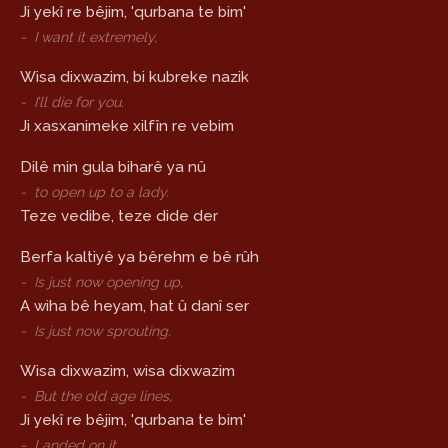
Ji yekî re bêjim, 'qurbana te bim'
-
I want it extremely,
Wisa dixwazim, bi kubreke nazik
-
I’ll die for you.
Ji xasxanimeke xilfîn re vebim
Dilê min gula biharê ya nû
-
to open up to a lady.
Teze vedibe, teze dide der
Berfa kaltiyê ya bêrehm e bê rûh
-
Is just now opening up,
A wiha bê heyam, hat û danî ser
-
Is just now sprouting.
Wisa dixwazim, wisa dixwazim
-
But the old age lines,
Ji yekî re bêjim, 'qurbana te bim'
-
Landed on it,