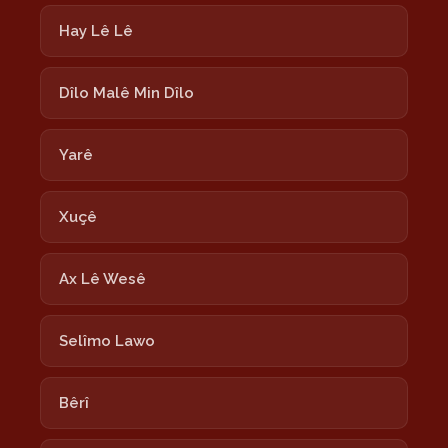
Hay Lê Lê
Dîlo Malê Min Dîlo
Yarê
Xuçê
Ax Lê Wesê
Selîmo Lawo
Bêrî