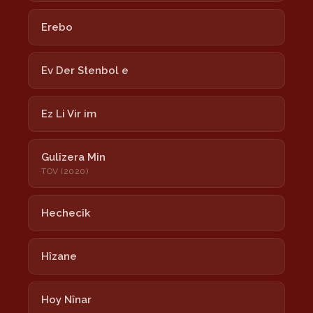
Erebo
Ev Der Stenbol e
Ez Li Vir im
Gulîzera Min
TOV (2020)
Hechecîk
Hîzane
Hoy Nînar