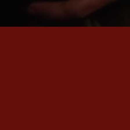
SON ÇIKAN VİDEO
Em Nadin
Rewşan'ın en yeni videosu «Em Nadin» şimdi yayında.
İZLE
→