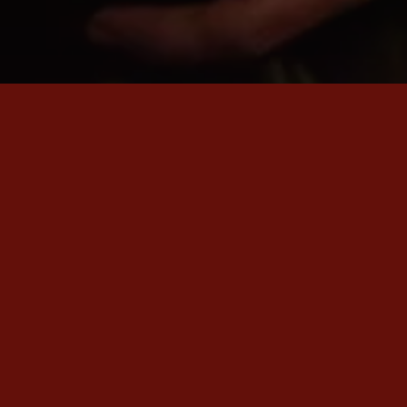
SON ÇIKAN VİDEO
Em Nadin
Rewşan'ın en yeni videosu «Em Nadin» şimdi yayında.
İZLE
→