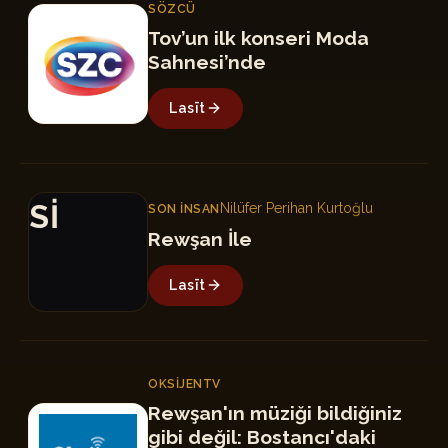
SÖZCÜ
S
Tov’un ilk konseri Moda
Sahnesi’nde
Lasīt
Sİ
Nilüfer Perihan Kurtoğlu
SON İNSAN
Rewşan İle
Lasīt
OKSIJENTV
Rewşan'ın müziği bildiğiniz
O
gibi değil: Bostancı'daki