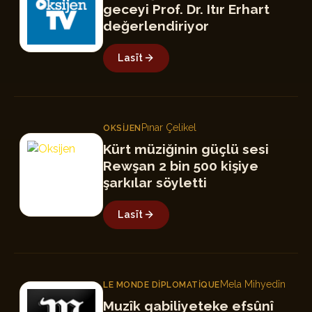
geceyi Prof. Dr. Itır Erhart
değerlendiriyor
Lasīt
Pınar Çelikel
OKSIJEN
O
Kürt müziğinin güçlü sesi
Rewşan 2 bin 500 kişiye
şarkılar söyletti
Lasīt
Mela Mihyedîn
LE MONDE DIPLOMATIQUE
LM
Muzîk qabiliyeteke efsûnî