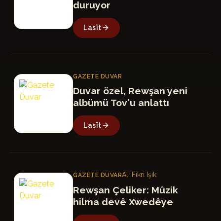
duruyor
Lasīt
GAZETE DUVAR
GD
Duvar özel, Rewşan yeni
albümü Tov'u anlattı
Lasīt
Ali Fikri Işık
GAZETE DUVAR
GD
Rewşan Çeliker: Mûzik
hilma devê Xwedêye