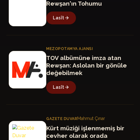
Rewşan'ın Tohumu
Lasīt
MEZOPOTAMYA AJANSI
MA
TOV albümüne imza atan
Rewşan: Aslolan bir gönüle
değebilmek
Lasīt
Mahmut Çınar
GAZETE DUVAR
GD
Kürt müziği işlenmemiş bir
cevher olarak orada