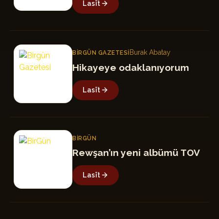
Lasīt
BG
Burak Abatay
BIRGÜN GAZETESI
Hikayeye odaklanıyorum
Lasīt
B
BIRGÜN
Rewşan’ın yeni albümü TOV
Lasīt