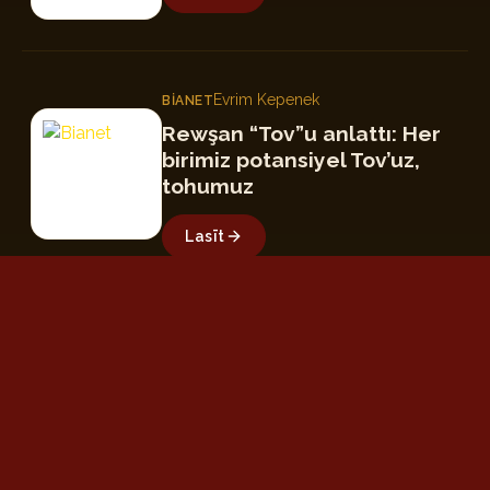
Evrim Kepenek
BIANET
B
Rewşan “Tov”u anlattı: Her
birimiz potansiyel Tov’uz,
tohumuz
Lasīt
Bircan Değirmenci
GAZETE KARINCA
GK
Rewşan’dan gönüllere
dokunan albümü: “Tov”
Lasīt