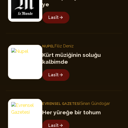
ye
Lasīt
Filiz Deniz
NUPEL
N
Kürt müziğinin soluğu
kalbimde
Lasīt
EG
Sinan Gündoğar
EVRENSEL GAZETESI
Her yüreğe bir tohum
Lasīt