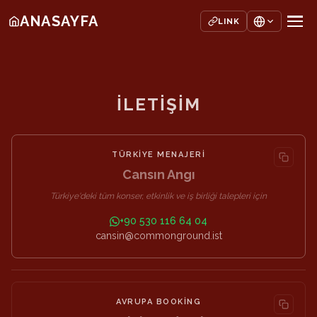
ANASAYFA
LINK
İLETİŞİM
TÜRKIYE MENAJERI
Cansın Angı
Türkiye'deki tüm konser, etkinlik ve iş birliği talepleri için
+90 530 116 64 04
cansin@commonground.ist
AVRUPA BOOKING