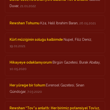
Duvar,
21.01.2022
Rewshan Tohumu
K24, Halil İbrahim Baran,
26.05.2021
Kürt müziğinin soluğu kalbimde
Nupel, Filiz Deniz,
19.01.2021
Hikayeye odaklanıyorum
Birgün Gazetesi, Burak Abatay,
10.05.2020
Her yüreğe bir tohum
Evrensel Gazetesi, Sinan
Gündoğar,
7.03.2020
Rewshan “Tov”u anlattı: Her birimiz potansiyel Tov’uz,