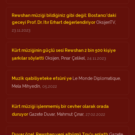
Rewshan müziği bildiğiniz gibi değil: Bostancı'daki
geceyi Prof. Dr. Itır Erhart değerlendiriyor
OksijenTV,
23.11.2023
Kürt müziğinin güçlü sesi Rewshan 2 bin 500 kişiye
şarkılar söyletti
Oksijen, Pınar Çelikel,
24.11.2023
Muzîk qabiliyeteke efsûnî ye
Le Monde Diplomatique,
Mela Mihyedîn,
05.2022
Kürt müziği işlenmemiş bir cevher olarak orada
duruyor
Gazete Duvar, Mahmut Çınar,
27.02.2022
Duvar özel, Rewshan yeni albümü Tov'u anlattı
Gazete