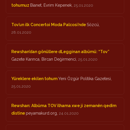
tohumuz
Bianet, Evrim Kepenek,
25.01.2020
Tov’un ilk Concertoi Moda Palcosi’nde
Sözcü,
28.01.2020
Rewshan’dan gönüllere dLegginan albümü: “Tov”
Gazete Karınca, Bircan Değirmenci,
25.01.2020
Yüreklere ekilen tohum
Yeni Özgür Politika Gazetesi,
25.01.2020
Rewshan: Albûma TOV îlhama xwe ji zemanên qedîm
distîne
peyamakurd.org,
24.01.2020