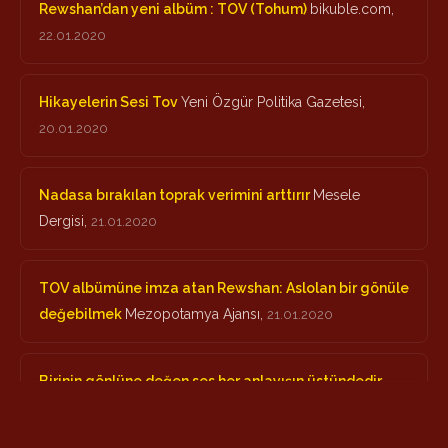
Rewshan’dan yeni albüm : TOV (Tohum)
bikuble.com,
22.01.2020
Hikayelerin Sesi Tov
Yeni Özgür Politika Gazetesi,
20.01.2020
Nadasa bırakılan toprak verimini arttırır
Mesele
Dergisi,
21.01.2020
TOV albümüne imza atan Rewshan: Aslolan bir gönüle
değebilmek
Mezopotamya Ajansı,
21.01.2020
Birinin gönlüne değen ses her anlayışın üstündedir
sanatindibi.com,
20.01.2020