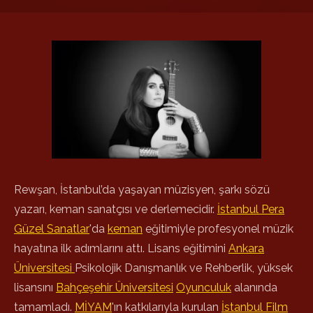
Rewşan, İstanbul’da yaşayan müzisyen, şarkı sözü
yazarı, keman sanatçısı ve derlemecidir.
İstanbul Pera
Güzel Sanatlar
'da
keman
eğitimiyle profesyonel müzik
hayatına ilk adımlarını attı. Lisans eğitimini
Ankara
Üniversitesi
Psikolojik Danışmanlık ve Rehberlik, yüksek
lisansını
Bahçeşehir Üniversitesi
Oyunculuk
alanında
tamamladı.
MİYAM
'ın katkılarıyla kurulan
İstanbul Film