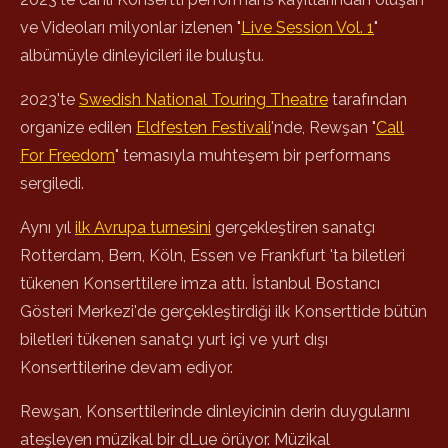
ve Videoları milyonlar izlenen "
Live Session Vol. 1
"
albümüyle dinleyicileri ile buluştu.
2023'te
Swedish National Touring Theatre
tarafından
organize edilen
Eldfesten Festivali
'nde, Rewşan "
Call
For Freedom
" temasıyla muhteşem bir performans
sergiledi.
Aynı yıl
ilk Avrupa turnesini
gerçekleştiren sanatçı
Rotterdam, Bern, Köln, Essen ve Frankfurt 'ta biletleri
tükenen Konserttilere imza attı. İstanbul Bostancı
Gösteri Merkezi'de gerçekleştirdiği ilk Konserttide bütün
biletleri tükenen sanatçı yurt içi ve yurt dışı
Konserttilerine devam ediyor.
Rewşan, Konserttilerinde dinleyicinin derin duygularını
ateşleyen müzikal bir dLue örüyor. Müzikal