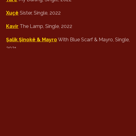
Xuçê
Sister, Single, 2022
Kavir
The Lamp, Single, 2022
Şalik Şînokê & Mayro
With Blue Scarf & Mayro, Single,
2021
Tov
The Seed, Albüm, 10 Track, CK Production, 2020
Destmala Min
My Handkerchief, Single, 2019
Bingol
Single, 2019
Azizakam
My Dear, Single, 2019
Kirasê Te
Your Dresses, Single, 2019
Ax Lê Wesê
Oh Wesila, Album, 8 Track, Digitalent