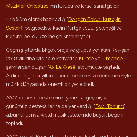
Müzikleri Orkestrası
'nın kurucu ve icracı sanatçısıdır.
12 bölüm olarak hazırladığı "
Dengên Bakur (Kuzeyin
Sesleri)
" belgeseliyle kadın Kürtçe sözlü geleneği ve
kültürel bellek üzerine çalışmalar yaptı.
Geçmiş yıllarda birçok proje ve grupta yer alan Rewşan
2018 yılı itibariyle solo kariyerine
Kürtçe
ve
Ermenice
şarkılardan oluşan
"Ax Lê Wesê"
albümüyle başladı.
Ardından gelen yıllarda kendi besteleri ve derlemeleriyle
müzik dünyasında önemli bir yer edindi.
2020'de kendi bestelerinin yanı sıra, geçmiş ve
günümüz bestekarlarına da yer verdiği "
Tov (Tohum)
"
albümü, dünya wold musik listelerinde büyük beğeni
topladı.
2023'te canlı Konsertti performans kayıtlarından oluşan