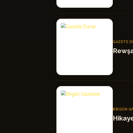
GD
GAZETE D
Rewşa
BG
BIRGÜN G
Hikay