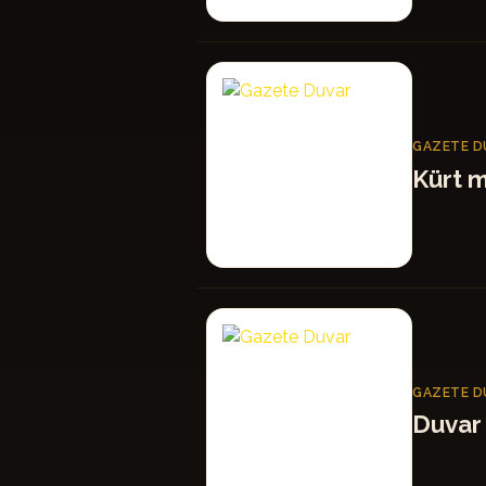
GD
GAZETE D
Kürt m
GD
GAZETE D
Duvar 