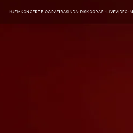
HJEM
KONCERT
BIOGRAFI
BASINDA
DISKOGRAFI
LIVE
VIDEO
M
›
›
›