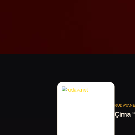
R
RUDAW.N
Çima 