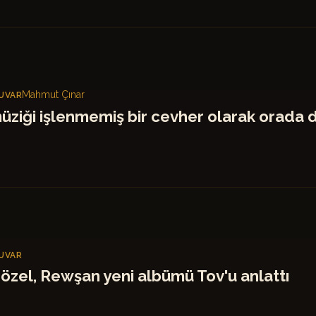
Mahmut Çınar
UVAR
üziği işlenmemiş bir cevher olarak orada 
UVAR
özel, Rewşan yeni albümü Tov'u anlattı