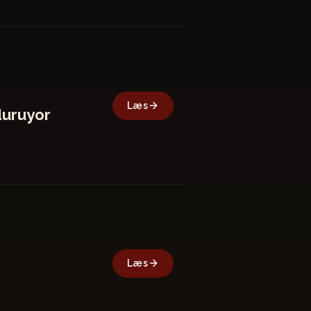
Læs
duruyor
Læs