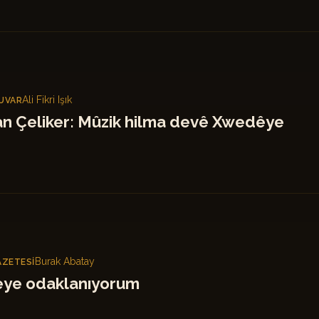
Ali Fikri Işık
UVAR
n Çeliker: Mûzik hilma devê Xwedêye
Burak Abatay
AZETESI
eye odaklanıyorum