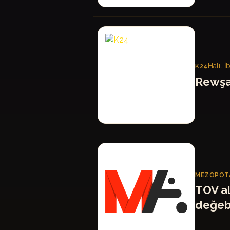
K
Halil 
K24
Rewşa
MA
MEZOPOTA
TOV a
değeb