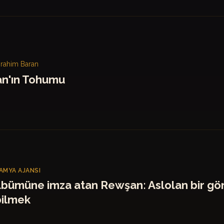
İbrahim Baran
n'ın Tohumu
MYA AJANSI
lbümüne imza atan Rewşan: Aslolan bir gö
ilmek