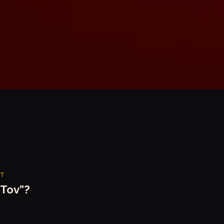
ET
“Tov”?