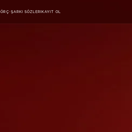
ÖRÇ
ŞARKI SÖZLERI
KAYIT OL
›