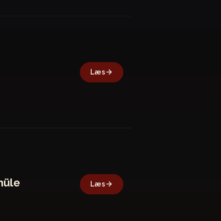
Læs
nüle
Læs