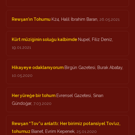
Rewşan'ın Tohumu
K24, Halil İbrahim Baran,
26.05.2021
Kürt müziğinin soluğu kalbimde
Nupel, Filiz Deniz,
19.01.2021
Hikayeye odaklanıyorum
Birgün Gazetesi, Burak Abatay,
10.05.2020
Her yüreğe bir tohum
Evrensel Gazetesi, Sinan
Gündoğar,
7.03.2020
Rewşan “Tov”u anlattı: Her birimiz potansiyel Tov’uz,
tohumuz
Bianet, Evrim Kepenek,
25.01.2020