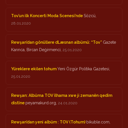
Tov’un ilk Koncerti Moda Scenesi’nde
Sözcü,
28.01.2020
Rewşan’dan gönüllere dLæsnan albümü: “Tov”
Gazete
Karınca, Bircan Değirmenci,
25.01.2020
Yüreklere ekilen tohum
Yeni Özgür Politika Gazetesi,
25.01.2020
Rewşan: Albûma TOV îlhama xwe ji zemanên qedîm
distîne
peyamakurd.org,
24.01.2020
Rewşan’dan yeni albüm : TOV (Tohum)
bikuble.com,