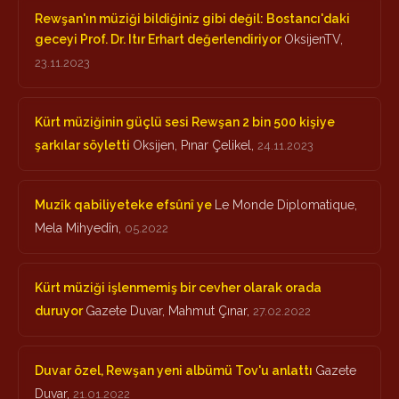
Rewşan'ın müziği bildiğiniz gibi değil: Bostancı'daki
geceyi Prof. Dr. Itır Erhart değerlendiriyor
OksijenTV,
23.11.2023
Kürt müziğinin güçlü sesi Rewşan 2 bin 500 kişiye
şarkılar söyletti
Oksijen, Pınar Çelikel,
24.11.2023
Muzîk qabiliyeteke efsûnî ye
Le Monde Diplomatique,
Mela Mihyedîn,
05.2022
Kürt müziği işlenmemiş bir cevher olarak orada
duruyor
Gazete Duvar, Mahmut Çınar,
27.02.2022
Duvar özel, Rewşan yeni albümü Tov'u anlattı
Gazete
Duvar,
21.01.2022