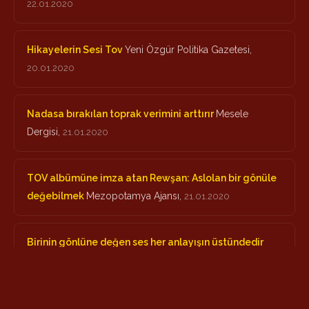
22.01.2020
Hikayelerin Sesi Tov
Yeni Özgür Politika Gazetesi,
20.01.2020
Nadasa bırakılan toprak verimini arttırır
Mesele
Dergisi,
21.01.2020
TOV albümüne imza atan Rewşan: Aslolan bir gönüle
değebilmek
Mezopotamya Ajansı,
21.01.2020
Birinin gönlüne değen ses her anlayışın üstündedir
sanatindibi.com,
20.01.2020
Rewşan Çeliker: Mûzik hilma devê Xwedêye
Gazete