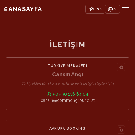
ANASAYFA
LINK
İLETİŞİM
TÜRKIYE MENAJERI
Cansın Angı
Türkiye'deki tüm konser, etkinlik ve iş birliği talepleri için
+90 530 116 64 04
cansin@commonground.ist
AVRUPA BOOKING