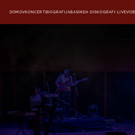
DOMOV
KONCERT
BIOGRAFIJA
BASINDA
DISKOGRAFI
LIVE
VID
›
›