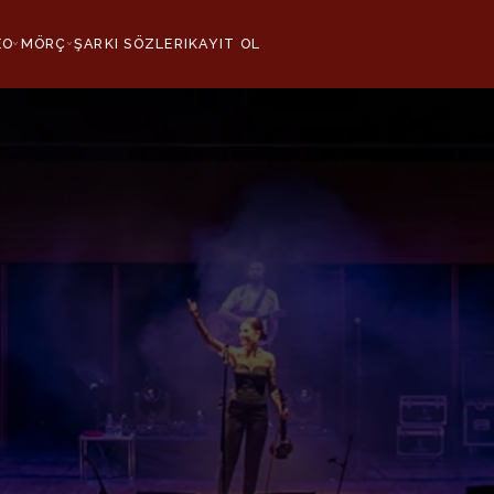
EO
MÖRÇ
ŞARKI SÖZLERI
KAYIT OL
›
›