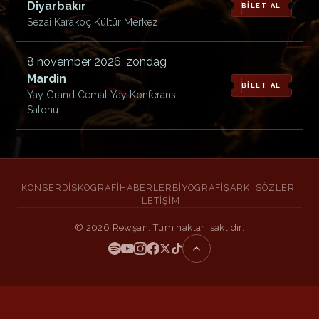
Diyarbakır
BİLET AL
Sezai Karakoç Kültür Merkezi
8 november 2026, zondag
Mardin
BİLET AL
Yay Grand Cemal Yay Konferans
Salonu
KONSER
DISKOGRAFI
HABERLER
BIYOGRAFI
ŞARKI SÖZLERI
İLETIŞIM
©
2026
Rewşan. Tüm hakları saklıdır.