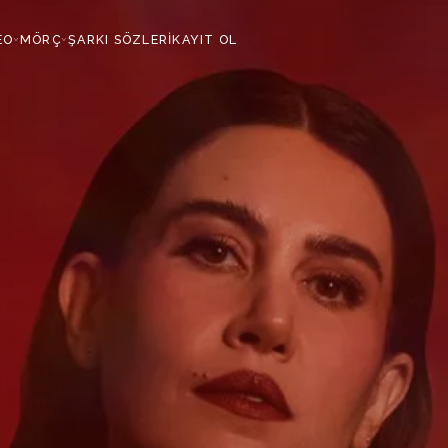
EO
MÖRÇ
ŞARKI SÖZLERİ
KAYIT OL
›
›