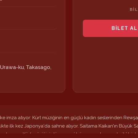
BI
BİLET AL
Urawa-ku, Takasago,
ilke imza atıyor: Kürt müziğinin en güçlü kadın seslerinden Rewş
irlikte ilk kez Japonya'da sahne alıyor. Saitama Kaikan'ın Büy
bu konser, Kürt müziğini dünyanın öbür ucuna taşıyan tarihî bir