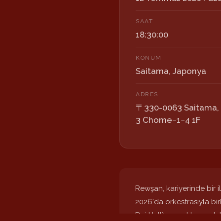
SAAT
18:30:00
KONUM
Saitama
,
Japonya
ADRES
〒330-0063 Saitama, 
3 Chome−1−4 1F
Rewşan, kariyerinde bir 
2026'da orkestrasıyla b
Dai Hall) gerçekleşecek 