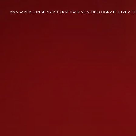
ANASAYFA
KONSER
BİYOGRAFİ
BASINDA
DİSKOGRAFİ
LİVE
VİD
›
›