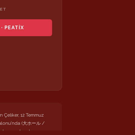
LET
· PEATIX
an Çeliker, 12 Temmuz
ük Salonu'nda (大ホール /
 buluşma olacak.