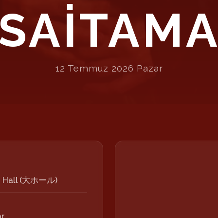
REWŞAN
SAITAM
12 Temmuz 2026 Pazar
i Hall (大ホール)
r