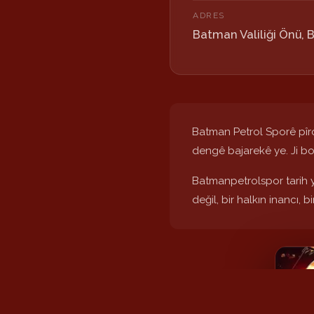
ADRES
Batman Valiliği Önü,
Batman Petrol Sporê pîro
dengê bajarekê ye. Ji bo
Batmanpetrolspor tarih y
değil, bir halkın inancı,