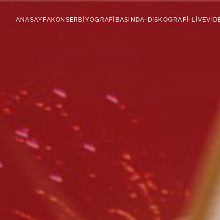
ANASAYFA
KONSER
BİYOGRAFİ
BASINDA
DİSKOGRAFİ
LİVE
VİD
›
›