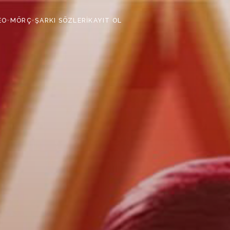
EO
MÖRÇ
ŞARKI SÖZLERİ
KAYIT OL
›
›