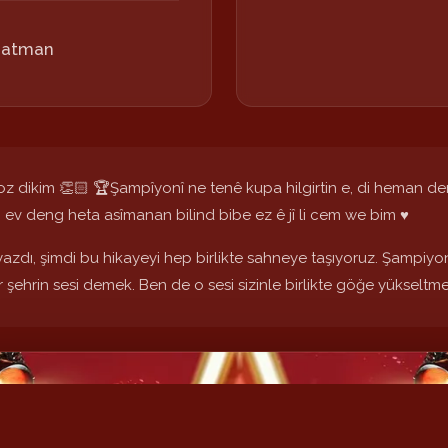
 Batman
z dikim 👏🏻 🏆Şampîyonî ne tenê kupa hilgirtin e, di heman de
 ev deng heta asîmanan bilind bibe ez ê jî li cem we bim ♥️
azdı, şimdi bu hikayeyi hep birlikte sahneye taşıyoruz. Şampiy
 bir şehrin sesi demek. Ben de o sesi sizinle birlikte göğe yükselt