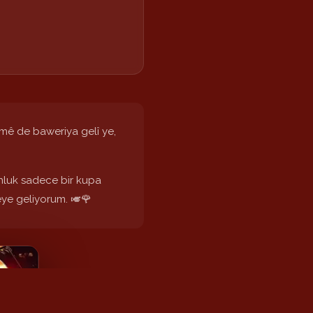
mê de baweriya gelî ye,
onluk sadece bir kupa
meye geliyorum. 🎺🌹