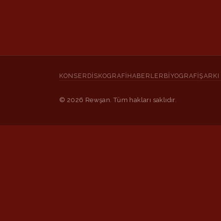
KONSER
DISKOGRAFI
HABERLER
BIYOGRAFI
ŞARKI
©
2026
Rewşan. Tüm hakları saklıdır.