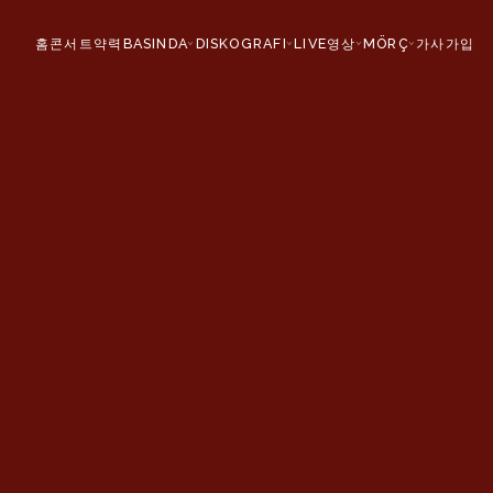
홈
콘서트
약력
BASINDA
DISKOGRAFI
LIVE
영상
MÖRÇ
가사
가입
›
›
›
›