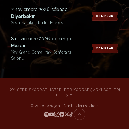
7 noviembre 2026, sábado
Diyarbakır
COMPRAR
Sezai Karakoç Kültür Merkezi
8 noviembre 2026, domingo
Mardin
COMPRAR
Yay Grand Cemal Yay Konferans
Salonu
KONSER
DISKOGRAFI
HABERLER
BIYOGRAFI
ŞARKI SÖZLERI
İLETIŞIM
©
2026
Rewşan. Tüm hakları saklıdır.