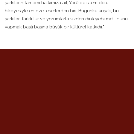
şarkıların tamamı halkımıza ait, Yarê de sitem dolu
hikayesiyle en özel eserlerden biri. Bugünkü kuşak, bu
şarkıları farklı tür ve yorumlarla sizden dinleyebilmeli, bunu
yapmak başlı başına büyük bir kültürel katkıdır."
KONSER
DISKOGRAFI
HABERLER
BIYOGRAFI
ŞARKI SÖZLERI
İLETIŞIM
©
2026
Rewşan. Tüm hakları saklıdır.