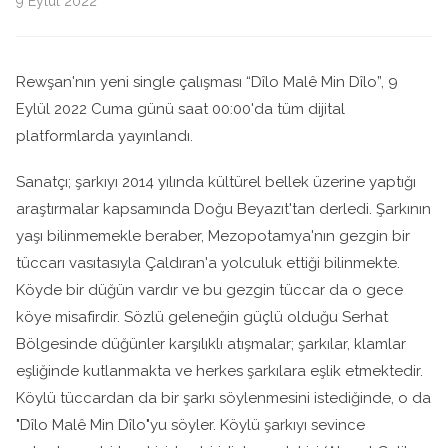
9 Eylül 2022
Rewşan'nın yeni single çalışması “Dîlo Malê Min Dîlo”, 9
Eylül 2022 Cuma günü saat 00:00'da tüm dijital
platformlarda yayınlandı.
Sanatçı; şarkıyı 2014 yılında kültürel bellek üzerine yaptığı
araştırmalar kapsamında Doğu Beyazıt'tan derledi. Şarkının
yaşı bilinmemekle beraber, Mezopotamya'nın gezgin bir
tüccarı vasıtasıyla Çaldıran'a yolculuk ettiği bilinmekte.
Köyde bir düğün vardır ve bu gezgin tüccar da o gece
köye misafirdir. Sözlü geleneğin güçlü olduğu Serhat
Bölgesinde düğünler karşılıklı atışmalar; şarkılar, klamlar
eşliğinde kutlanmakta ve herkes şarkılara eşlik etmektedir.
Köylü tüccardan da bir şarkı söylenmesini istediğinde, o da
"Dîlo Malê Min Dîlo"yu söyler. Köylü şarkıyı sevince