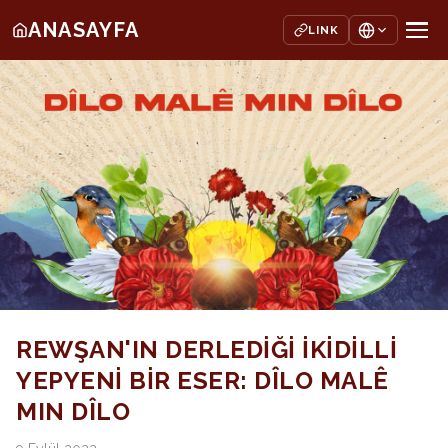
ANASAYFA
LINK
REWŞAN'IN DERLEDİĞİ İKİDİLLİ
YEPYENİ BİR ESER: DÎLO MALÊ
MIN DÎLO