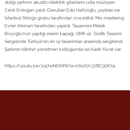
aldığı şarkının akustic/elektrik gitarlarını usta müzisyen
Cenk Erdoğan çaldı. Davulları Ediz Hafızoğlu, yaylıları ise
İstanbul Strings grubu tarafından icra edildi. Mix-mastering
Evren Arkman tarafından yapıldı. Tasarımını Melek
Boçoğlu'nun yaptığı eserin kapağı, GMK 42. Grafik Tasarım
Sergisinde Türkiye'nin en iyi tasarımları arasında sergilendi.
Şarkının klibinin yönetmen koltuğunda ise Kadir Yücel var.
https://youtu.be/zqi7wNDi6PA?si=mS0X7c37BC3lXOi4