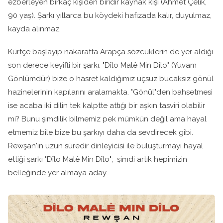
ezberleyen birkaç kişiden biridir kaynak kişi (Ahmet Çelik,
90 yaş). Şarkı yıllarca bu köydeki hafızada kalır, duyulmaz,
kayda alınmaz.
Kürtçe başlayıp nakaratta Arapça sözcüklerin de yer aldığı
son derece keyifli bir şarkı. "Dîlo Malê Min Dîlo" (Yuvam
Gönlümdür) bize o hasret kaldığımız uçsuz bucaksız gönül
hazinelerinin kapılarını aralamakta. "Gönül"den bahsetmesi
ise acaba iki dilin tek kalptte attığı bir aşkın tasviri olabilir
mi? Bunu şimdilik bilmemiz pek mümkün değil ama hayal
etmemiz bile bize bu şarkıyı daha da sevdirecek gibi.
Rewşan'ın uzun süredir dinleyicisi ile buluşturmayı hayal
ettiği şarkı "Dîlo Malê Min Dîlo"; şimdi artık hepimizin
belleğinde yer almaya aday.